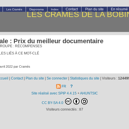
Contact
Plan du site
En résumé
Les Cramés
Diaporama
Index
LES CRAMÉS DE LA BOBI
ale : Prix du meilleur documentaire
GROUPE : RÉCOMPENSES
LES LIÉS À CE MOT-CLÉ
avril 2022 par Cramés
ccueil
|
Contact
|
Plan du site
|
Se connecter
|
Statistiques du site
|
Visiteurs :
12449
?
FR
Site réalisé avec SPIP 4.4.15
+
AHUNTSIC
CC BY-SA 4.0
Visiteurs connectés :
87