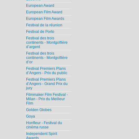
European Award
European Film Award
European Film Awards
Festival de la réunion
Festival de Porto
Festival des trois
continents - Montgolfière
d’argent
Festival des trois
continents - Montgolfière
d’or
Festival Premiers Plans
d’Angers - Prix du public
Festival Premiers Plans
d’Angers - Grand Prix du
jury
Filmmaker Film Festival -
Milan - Prix du Meilleur
Film
Golden Globes
Goya
Honfleur - Festival du
cinéma russe
Independent Spirit
Awards