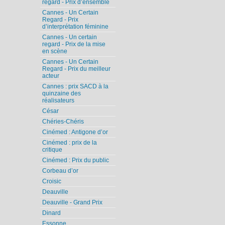
regard - Prix d’ensemble
Cannes - Un Certain
Regard - Prix
d’interprétation féminine
Cannes - Un certain
regard - Prix de la mise
en scène
Cannes - Un Certain
Regard - Prix du meilleur
acteur
Cannes : prix SACD à la
quinzaine des
réalisateurs
César
Chéries-Chéris
Cinémed : Antigone d’or
Cinémed : prix de la
critique
Cinémed : Prix du public
Corbeau d’or
Croisic
Deauville
Deauville - Grand Prix
Dinard
Essonne