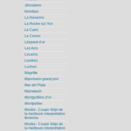
Jérusalem
Kinotayo
La Havanne
La Roche sur Yon
Le Caire
Le Croisic
Léopard d’or
Les Arcs
Locarno
Londres
Luchon
Magritte
Mannheim grand prix
Mar del Plata
Marrakech
Montgolfière d’or
Montpellier
Mostra - Coupe Volpi de
la meilleure interprétation
féminine
Mostra - Coupe Volpi de
la meilleure interprétation