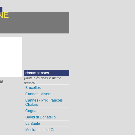
NE
récompenses
(Mots-clés dans le même
98
groupe)
Bruxelles
Cannes - divers
Cannes - Prix François
Chalais
Cognac
David di Donatello
La Baule
Mostra - Lion d’Or