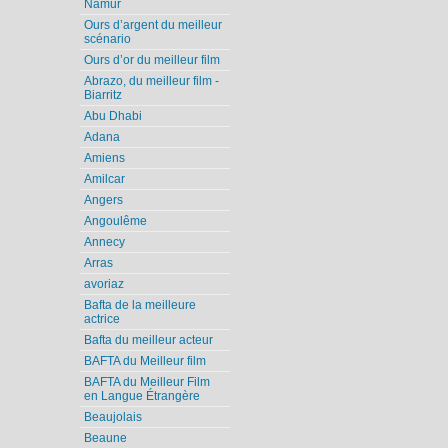
Namur
Ours d’argent du meilleur
scénario
Ours d’or du meilleur film
Abrazo, du meilleur film -
Biarritz
Abu Dhabi
Adana
Amiens
Amilcar
Angers
Angoulême
Annecy
Arras
avoriaz
Bafta de la meilleure
actrice
Bafta du meilleur acteur
BAFTA du Meilleur film
BAFTA du Meilleur Film
en Langue Étrangère
Beaujolais
Beaune