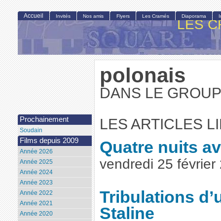
Accueil
Invités
Nos amis
Flyers
Les Cramés
Diaporama
LES C
polonais
DANS LE GROUPE
Prochainement
LES ARTICLES L
Soudain
Films depuis 2009
Quatre nuits a
Année 2026
vendredi 25 févrie
Année 2025
Année 2024
Année 2023
Tribulations d
Année 2022
Année 2021
Staline
Année 2020