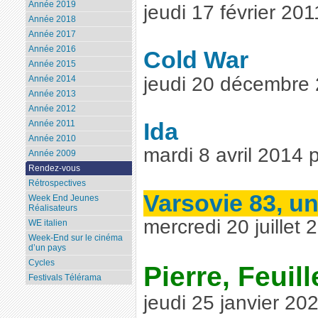
Année 2019
jeudi 17 février 20
Année 2018
Année 2017
Année 2016
Cold War
Année 2015
jeudi 20 décembre
Année 2014
Année 2013
Année 2012
Ida
Année 2011
Année 2010
mardi 8 avril 2014
Année 2009
Rendez-vous
Rétrospectives
Varsovie 83, une
Week End Jeunes
Réalisateurs
mercredi 20 juillet
WE italien
Week-End sur le cinéma
d’un pays
Cycles
Pierre, Feuill
Festivals Télérama
jeudi 25 janvier 2