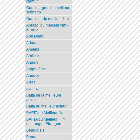
Namur
Ours d’argent du meilleur
scénario
Ours d’or du meilleur film
Abrazo, du meilleur film -
Biarritz
Abu Dhabi
Adana
Amiens
Amilcar
Angers
Angoulême
Annecy
Arras
avoriaz
Bafta de la meilleure
actrice
Bafta du meilleur acteur
BAFTA du Meilleur film
BAFTA du Meilleur Film
en Langue Étrangère
Beaujolais
Beaune