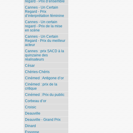
regard - Prix d’ensemble
Cannes - Un Certain
Regard - Prix
d’interprétation féminine
Cannes - Un certain
regard - Prix de la mise
en scène
Cannes - Un Certain
Regard - Prix du meilleur
acteur
Cannes : prix SACD à la
quinzaine des
réalisateurs
César
Chéries-Chéris
Cinémed : Antigone d’or
Cinémed : prix de la
critique
Cinémed : Prix du public
Corbeau d’or
Croisic
Deauville
Deauville - Grand Prix
Dinard
Essonne