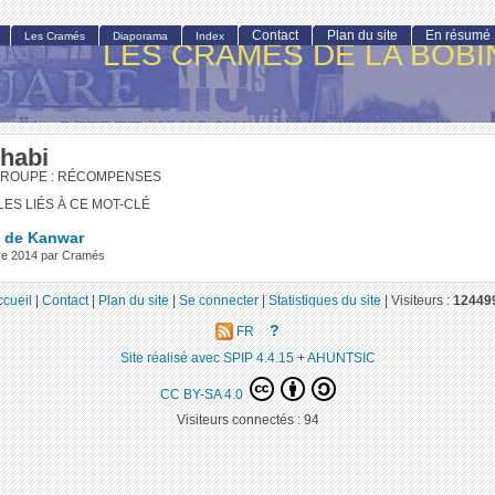
Contact
Plan du site
En résumé
Les Cramés
Diaporama
Index
LES CRAMÉS DE LA BOBI
habi
GROUPE : RÉCOMPENSES
LES LIÉS À CE MOT-CLÉ
t de Kanwar
bre 2014 par Cramés
ccueil
|
Contact
|
Plan du site
|
Se connecter
|
Statistiques du site
|
Visiteurs :
12449
?
FR
Site réalisé avec SPIP 4.4.15
+
AHUNTSIC
CC BY-SA 4.0
Visiteurs connectés :
94