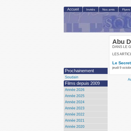
Accueil
Invités
Nos amis
Flyers
Abu D
DANS LE 
LES ARTIC
Le Secre
jeudi 9 octo
Prochainement
Soudain
A
Films depuis 2009
Année 2026
Année 2025
Année 2024
Année 2023
Année 2022
Année 2021
Année 2020