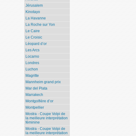
Jérusalem
Kinotayo
La Havanne
La Roche sur Yon
Le Caire
Le Croisic
Léopard d’or
Les Arcs
Locarno
Londres
Luchon
Magritte
Mannheim grand prix
Mar del Plata
Marrakech
Montgolfière d’or
Montpellier
Mostra - Coupe Volpi de
la meilleure interprétation
féminine
Mostra - Coupe Volpi de
la meilleure interprétation