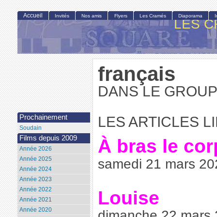
Accueil
Invités
Nos amis
Flyers
Les Cramés
Diaporama
LES C
français
DANS LE GROUP
Prochainement
LES ARTICLES L
Soudain
Films depuis 2009
À bras le co
Année 2026
Année 2025
samedi 21 mars 202
Année 2024
Année 2023
Année 2022
Louise
Année 2021
Année 2020
dimanche 22 mars 2