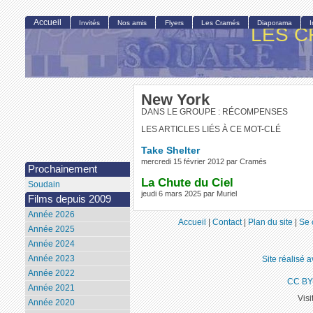
Accueil
Invités
Nos amis
Flyers
Les Cramés
Diaporama
LES C
New York
DANS LE GROUPE : RÉCOMPENSES
LES ARTICLES LIÉS À CE MOT-CLÉ
Take Shelter
mercredi 15 février 2012 par Cramés
Prochainement
La Chute du Ciel
Soudain
jeudi 6 mars 2025 par Muriel
Films depuis 2009
Année 2026
Accueil
|
Contact
|
Plan du site
|
Se 
Année 2025
Année 2024
Année 2023
Site réalisé 
Année 2022
CC BY
Année 2021
Visi
Année 2020