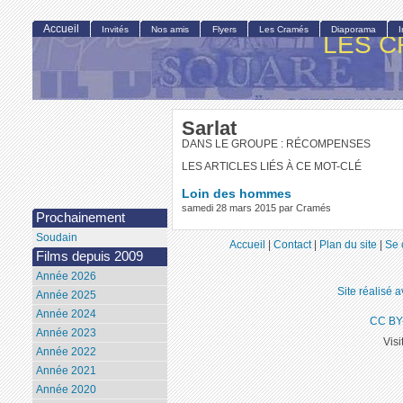
Accueil
Invités
Nos amis
Flyers
Les Cramés
Diaporama
LES C
Sarlat
DANS LE GROUPE : RÉCOMPENSES
LES ARTICLES LIÉS À CE MOT-CLÉ
Loin des hommes
samedi 28 mars 2015 par Cramés
Prochainement
Soudain
Accueil
|
Contact
|
Plan du site
|
Se 
Films depuis 2009
Année 2026
Site réalisé 
Année 2025
Année 2024
CC BY
Année 2023
Visi
Année 2022
Année 2021
Année 2020