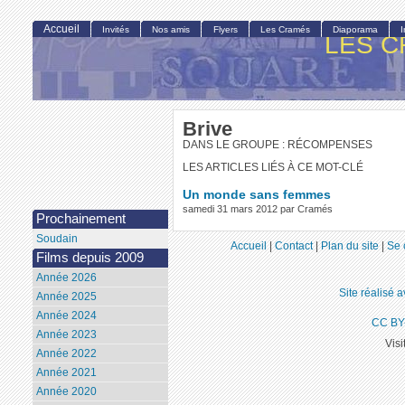
Accueil
Invités
Nos amis
Flyers
Les Cramés
Diaporama
LES C
Brive
DANS LE GROUPE : RÉCOMPENSES
LES ARTICLES LIÉS À CE MOT-CLÉ
Un monde sans femmes
samedi 31 mars 2012 par Cramés
Prochainement
Soudain
Accueil
|
Contact
|
Plan du site
|
Se 
Films depuis 2009
Année 2026
Site réalisé 
Année 2025
Année 2024
CC BY
Année 2023
Visi
Année 2022
Année 2021
Année 2020