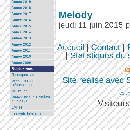
Année 2019
Année 2018
Melody
Année 2017
Année 2016
jeudi 11 juin 2015
Année 2015
Année 2014
Année 2013
Année 2012
Accueil
|
Contact
|
Année 2011
|
Statistiques du s
Année 2010
Année 2009
Rendez-vous
Rétrospectives
Site réalisé avec 
Week End Jeunes
Réalisateurs
WE italien
CC BY
Week-End sur le cinéma
Visiteur
d’un pays
Cycles
Festivals Télérama