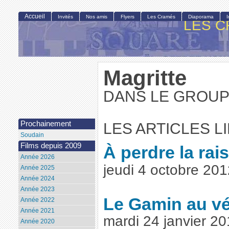
Accueil
Invités
Nos amis
Flyers
Les Cramés
Diaporama
LES C
Magritte
DANS LE GROUP
Prochainement
LES ARTICLES L
Soudain
Films depuis 2009
À perdre la rai
Année 2026
jeudi 4 octobre 20
Année 2025
Année 2024
Année 2023
Le Gamin au vé
Année 2022
Année 2021
mardi 24 janvier 2
Année 2020