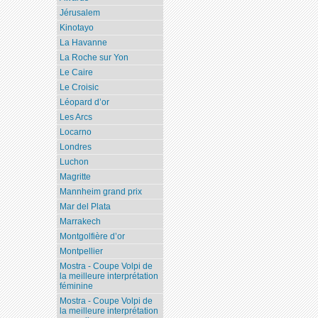
Jérusalem
Kinotayo
La Havanne
La Roche sur Yon
Le Caire
Le Croisic
Léopard d’or
Les Arcs
Locarno
Londres
Luchon
Magritte
Mannheim grand prix
Mar del Plata
Marrakech
Montgolfière d’or
Montpellier
Mostra - Coupe Volpi de
la meilleure interprétation
féminine
Mostra - Coupe Volpi de
la meilleure interprétation