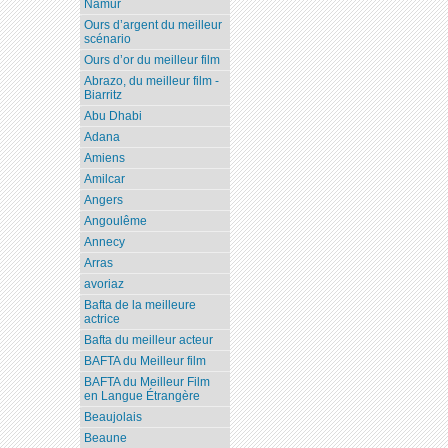
Namur
Ours d’argent du meilleur
scénario
Ours d’or du meilleur film
Abrazo, du meilleur film -
Biarritz
Abu Dhabi
Adana
Amiens
Amilcar
Angers
Angoulême
Annecy
Arras
avoriaz
Bafta de la meilleure
actrice
Bafta du meilleur acteur
BAFTA du Meilleur film
BAFTA du Meilleur Film
en Langue Étrangère
Beaujolais
Beaune