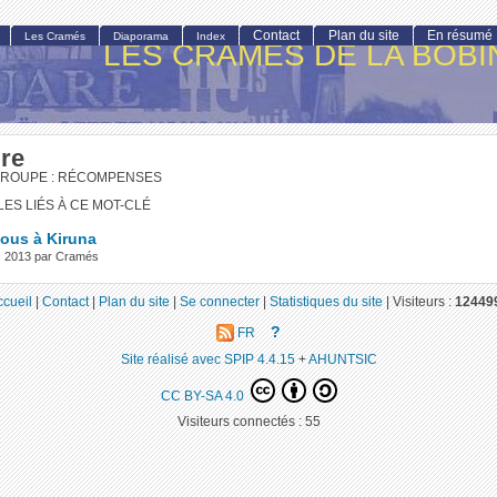
Contact
Plan du site
En résumé
Les Cramés
Diaporama
Index
LES CRAMÉS DE LA BOBI
ire
GROUPE : RÉCOMPENSES
LES LIÉS À CE MOT-CLÉ
ous à Kiruna
s 2013 par Cramés
ccueil
|
Contact
|
Plan du site
|
Se connecter
|
Statistiques du site
|
Visiteurs :
12449
?
FR
Site réalisé avec SPIP 4.4.15
+
AHUNTSIC
CC BY-SA 4.0
Visiteurs connectés :
55