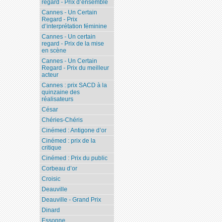
regard - Prix d’ensemble
Cannes - Un Certain
Regard - Prix
d’interprétation féminine
Cannes - Un certain
regard - Prix de la mise
en scène
Cannes - Un Certain
Regard - Prix du meilleur
acteur
Cannes : prix SACD à la
quinzaine des
réalisateurs
César
Chéries-Chéris
Cinémed : Antigone d’or
Cinémed : prix de la
critique
Cinémed : Prix du public
Corbeau d’or
Croisic
Deauville
Deauville - Grand Prix
Dinard
Essonne