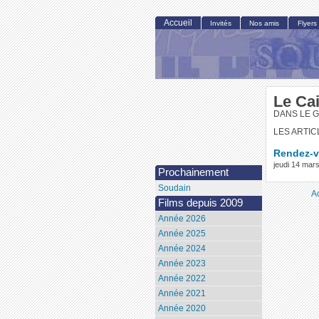
Accueil
Invités
Nos amis
Flyers
Le Ca
DANS LE 
LES ARTIC
Rendez-v
jeudi 14 mar
Prochainement
Soudain
A
Films depuis 2009
Année 2026
Année 2025
Année 2024
Année 2023
Année 2022
Année 2021
Année 2020