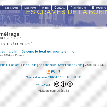
Contact
Plan du site
En résumé
Les Cramés
Diaporama
Index
LES CRAMÉS DE LA BOBI
 métrage
GROUPE : GENRE
LES LIÉS À CE MOT-CLÉ
sur la vilni - Je sens le beat qui monte en moi
ars 2014 par Cramés
ccueil
|
Contact
|
Plan du site
|
Se connecter
|
Statistiques du site
|
Visiteurs :
12418
?
FR
Site réalisé avec SPIP 4.4.15
+
AHUNTSIC
CC BY-SA 4.0
Visiteurs connectés :
63