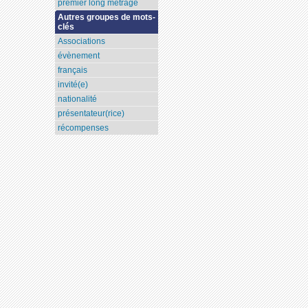
premier long métrage
Autres groupes de mots-
clés
Associations
évènement
français
invité(e)
nationalité
présentateur(rice)
récompenses