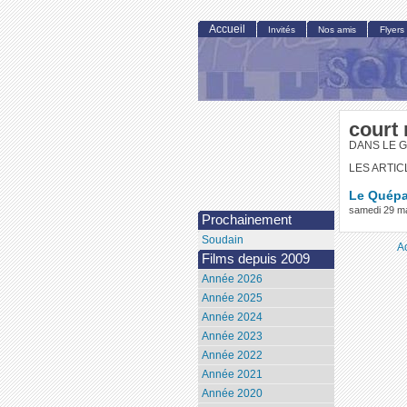
Accueil
Invités
Nos amis
Flyers
court
DANS LE 
LES ARTIC
Le Quépa 
samedi 29 m
Prochainement
Soudain
A
Films depuis 2009
Année 2026
Année 2025
Année 2024
Année 2023
Année 2022
Année 2021
Année 2020