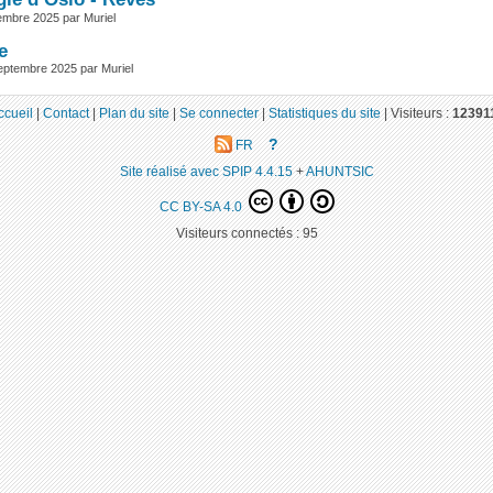
tembre 2025 par Muriel
e
eptembre 2025 par Muriel
ccueil
|
Contact
|
Plan du site
|
Se connecter
|
Statistiques du site
|
Visiteurs :
12391
?
FR
Site réalisé avec SPIP 4.4.15
+
AHUNTSIC
CC BY-SA 4.0
Visiteurs connectés :
95