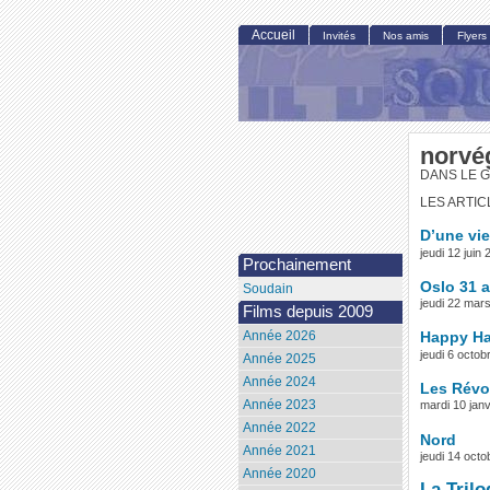
Accueil
Invités
Nos amis
Flyers
norvé
DANS LE G
LES ARTIC
D’une vie
jeudi 12 jui
Prochainement
Oslo 31 
Soudain
jeudi 22 mar
Films depuis 2009
Année 2026
Happy H
jeudi 6 octo
Année 2025
Année 2024
Les Révol
Année 2023
mardi 10 jan
Année 2022
Nord
Année 2021
jeudi 14 oct
Année 2020
La Trilo