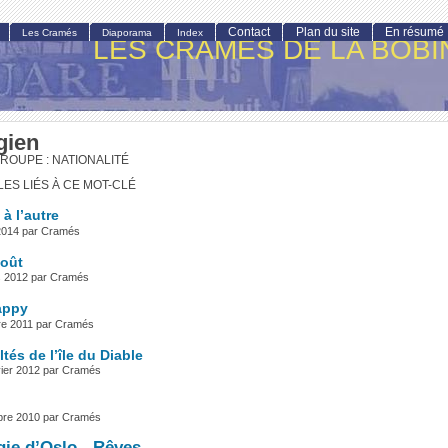
Contact
Plan du site
En résumé
Les Cramés
Diaporama
Index
LES CRAMÉS DE LA BOBI
gien
ROUPE : NATIONALITÉ
LES LIÉS À CE MOT-CLÉ
 à l’autre
n 2014 par Cramés
août
s 2012 par Cramés
appy
bre 2011 par Cramés
tés de l’île du Diable
vier 2012 par Cramés
obre 2010 par Cramés
gie d’Oslo - Rêves