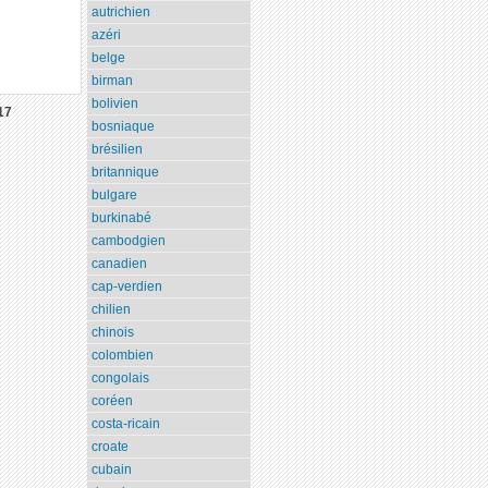
autrichien
azéri
belge
birman
bolivien
17
bosniaque
brésilien
britannique
bulgare
burkinabé
cambodgien
canadien
cap-verdien
chilien
chinois
colombien
congolais
coréen
costa-ricain
croate
cubain