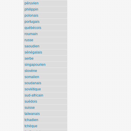
péruvien
philippin
polonais
portugais
québécois
roumain
russe
saoudien
sénégalais
serbe
singapourien
slovène
somalien
soudanais
soviétique
sud-africain
suédois
suisse
taïwanais
tchadien
tchèque