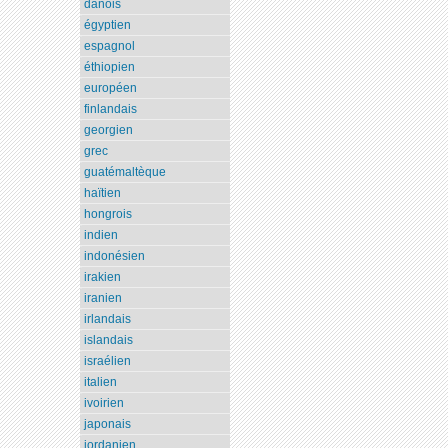
danois
égyptien
espagnol
éthiopien
européen
finlandais
georgien
grec
guatémaltèque
haïtien
hongrois
indien
indonésien
irakien
iranien
irlandais
islandais
israélien
italien
ivoirien
japonais
jordanien