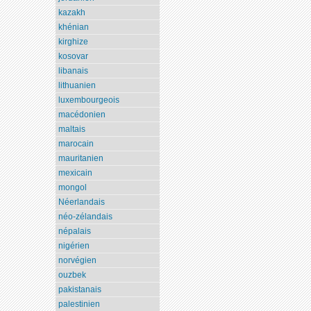
kazakh
khénian
kirghize
kosovar
libanais
lithuanien
luxembourgeois
macédonien
maltais
marocain
mauritanien
mexicain
mongol
Néerlandais
néo-zélandais
népalais
nigérien
norvégien
ouzbek
pakistanais
palestinien