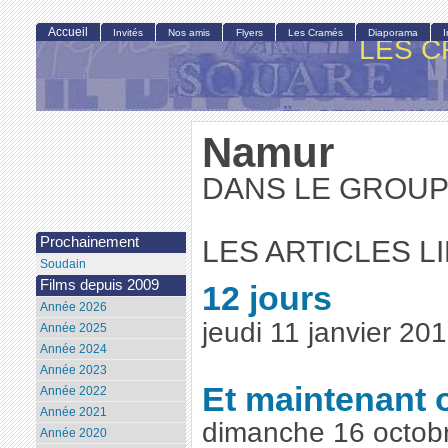
Accueil
Invités
Nos amis
Flyers
Les Cramés
Diaporama
LES C
Namur
DANS LE GROUP
Prochainement
LES ARTICLES L
Soudain
Films depuis 2009
12 jours
Année 2026
jeudi 11 janvier 2
Année 2025
Année 2024
Année 2023
Et maintenant 
Année 2022
Année 2021
dimanche 16 octob
Année 2020