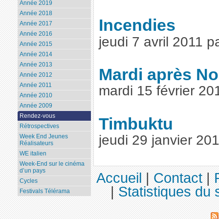
Année 2019
Année 2018
Incendies
Année 2017
Année 2016
jeudi 7 avril 2011 
Année 2015
Année 2014
Année 2013
Mardi après No
Année 2012
Année 2011
mardi 15 février 2
Année 2010
Année 2009
Rendez-vous
Timbuktu
Rétrospectives
jeudi 29 janvier 2
Week End Jeunes
Réalisateurs
WE italien
Week-End sur le cinéma
d’un pays
Accueil
|
Contact
|
Cycles
|
Statistiques du s
Festivals Télérama