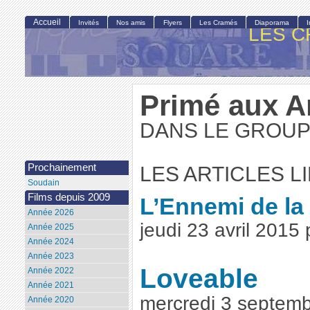
Accueil
Invités
Nos amis
Flyers
Les Cramés
Diaporama
LES C
Primé aux A
DANS LE GROUP
Prochainement
LES ARTICLES L
Soudain
Films depuis 2009
L’Ennemi de la
Année 2026
jeudi 23 avril 2015
Année 2025
Année 2024
Année 2023
Loveable
Année 2022
Année 2021
mercredi 3 septemb
Année 2020