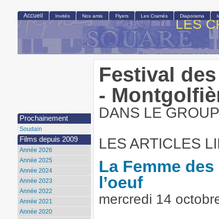
Accueil
Invités
Nos amis
Flyers
Les Cramés
Diaporama
LES C
Festival des
- Montgolfiè
DANS LE GROUP
Prochainement
Soudain
Films depuis 2009
LES ARTICLES L
Année 2026
Année 2025
La Femme des st
Année 2024
l’oeuf
Année 2023
Année 2022
mercredi 14 octob
Année 2021
Année 2020