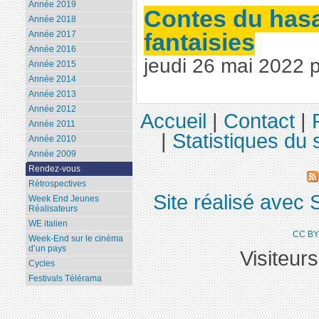
Année 2019
Contes du hasa
Année 2018
fantaisies
Année 2017
Année 2016
jeudi 26 mai 2022 
Année 2015
Année 2014
Année 2013
Année 2012
Accueil
|
Contact
|
Année 2011
|
Statistiques du s
Année 2010
Année 2009
Rendez-vous
Rétrospectives
Site réalisé avec 
Week End Jeunes
Réalisateurs
WE italien
CC BY
Week-End sur le cinéma
d’un pays
Visiteur
Cycles
Festivals Télérama