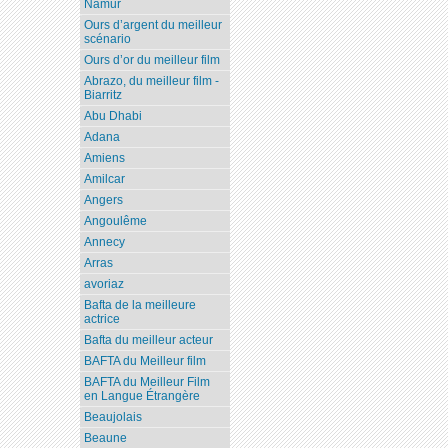
Namur
Ours d’argent du meilleur
scénario
Ours d’or du meilleur film
Abrazo, du meilleur film -
Biarritz
Abu Dhabi
Adana
Amiens
Amilcar
Angers
Angoulême
Annecy
Arras
avoriaz
Bafta de la meilleure
actrice
Bafta du meilleur acteur
BAFTA du Meilleur film
BAFTA du Meilleur Film
en Langue Étrangère
Beaujolais
Beaune