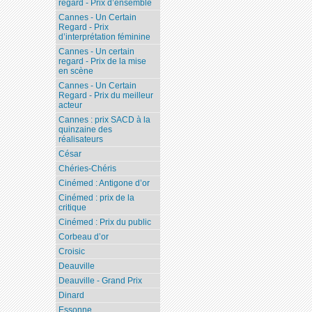
regard - Prix d’ensemble
Cannes - Un Certain
Regard - Prix
d’interprétation féminine
Cannes - Un certain
regard - Prix de la mise
en scène
Cannes - Un Certain
Regard - Prix du meilleur
acteur
Cannes : prix SACD à la
quinzaine des
réalisateurs
César
Chéries-Chéris
Cinémed : Antigone d’or
Cinémed : prix de la
critique
Cinémed : Prix du public
Corbeau d’or
Croisic
Deauville
Deauville - Grand Prix
Dinard
Essonne