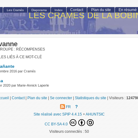
Contact
Plan du site
En résumé
Les Cramés
Diaporama
Index
LES CRAMÉS DE LA BOBI
vanne
GROUPE : RÉCOMPENSES
LES LIÉS À CE MOT-CLÉ
añante
tembre 2016 par Cramés
na
ier 2020 par Marie-Annick Laperle
ccueil
|
Contact
|
Plan du site
|
Se connecter
|
Statistiques du site
|
Visiteurs :
12479
?
FR
Site réalisé avec SPIP 4.4.15
+
AHUNTSIC
CC BY-SA 4.0
Visiteurs connectés :
50