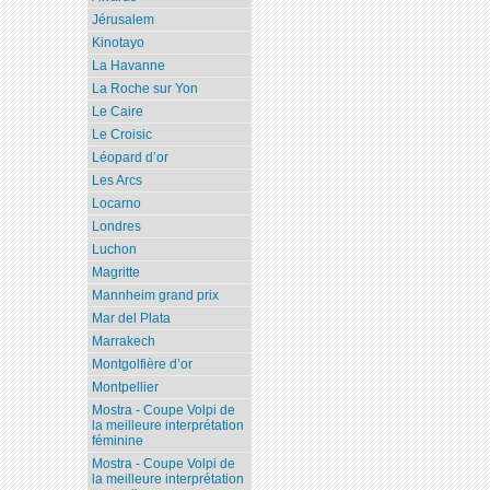
Jérusalem
Kinotayo
La Havanne
La Roche sur Yon
Le Caire
Le Croisic
Léopard d’or
Les Arcs
Locarno
Londres
Luchon
Magritte
Mannheim grand prix
Mar del Plata
Marrakech
Montgolfière d’or
Montpellier
Mostra - Coupe Volpi de
la meilleure interprétation
féminine
Mostra - Coupe Volpi de
la meilleure interprétation