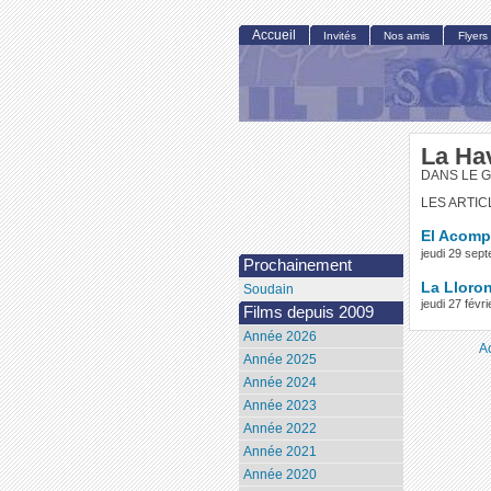
Accueil
Invités
Nos amis
Flyers
La Ha
DANS LE 
LES ARTIC
El Acomp
jeudi 29 sep
Prochainement
La Lloro
Soudain
jeudi 27 févr
Films depuis 2009
Année 2026
A
Année 2025
Année 2024
Année 2023
Année 2022
Année 2021
Année 2020