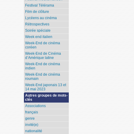
Festival Télérama
Film de clôture
Lycéens au cinéma
Rétrospectives
Soirée spéciale
Week end italien
Week-End de cinéma
coréen
Week-End de Cinéma
d’Amérique latine
Week-End de cinéma
indien
Week-End de cinéma
roumain
Week-End japonais 13 et
14 mai 2023
Autres groupes de mots-
clés
Associations
français
genre
invité(e)
nationalité