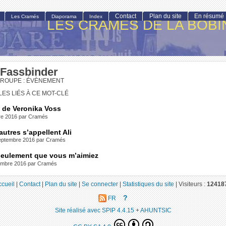
Contact
Plan du site
En résumé
Les Cramés
Diaporama
Index
LES CRAMÉS DE LA BOBI
 Fassbinder
GROUPE : ÉVÈNEMENT
LES LIÉS À CE MOT-CLÉ
 de Veronika Voss
bre 2016 par Cramés
autres s’appellent Ali
septembre 2016 par Cramés
seulement que vous m’aimiez
vembre 2016 par Cramés
ccueil
|
Contact
|
Plan du site
|
Se connecter
|
Statistiques du site
|
Visiteurs :
12418
?
FR
Site réalisé avec SPIP 4.4.15
+
AHUNTSIC