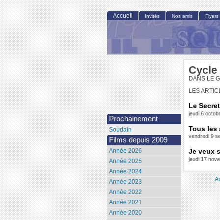
Accueil
Invités
Nos amis
Flyers
Cycle
DANS LE 
LES ARTIC
Le Secret
jeudi 6 octo
Prochainement
Tous les 
Soudain
vendredi 9 
Films depuis 2009
Année 2026
Je veux 
jeudi 17 no
Année 2025
Année 2024
A
Année 2023
Année 2022
Année 2021
Année 2020