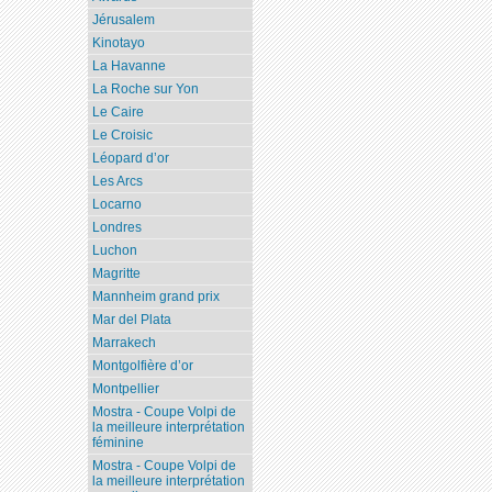
Jérusalem
Kinotayo
La Havanne
La Roche sur Yon
Le Caire
Le Croisic
Léopard d’or
Les Arcs
Locarno
Londres
Luchon
Magritte
Mannheim grand prix
Mar del Plata
Marrakech
Montgolfière d’or
Montpellier
Mostra - Coupe Volpi de
la meilleure interprétation
féminine
Mostra - Coupe Volpi de
la meilleure interprétation