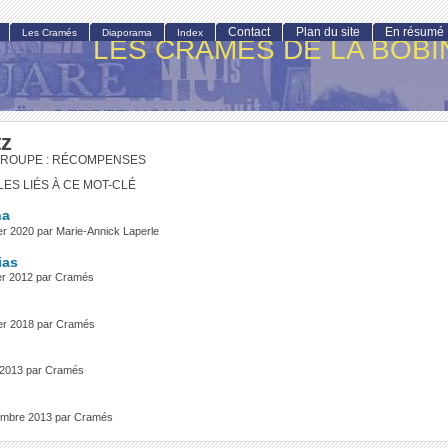
Contact
Plan du site
En résumé
Les Cramés
Diaporama
Index
LES CRAMÉS DE LA BOBI
tz
GROUPE : RÉCOMPENSES
LES LIÉS À CE MOT-CLÉ
na
ier 2020 par Marie-Annick Laperle
ias
ier 2012 par Cramés
rier 2018 par Cramés
il 2013 par Cramés
vembre 2013 par Cramés