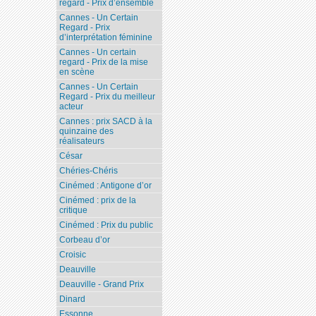
regard - Prix d’ensemble
Cannes - Un Certain
Regard - Prix
d’interprétation féminine
Cannes - Un certain
regard - Prix de la mise
en scène
Cannes - Un Certain
Regard - Prix du meilleur
acteur
Cannes : prix SACD à la
quinzaine des
réalisateurs
César
Chéries-Chéris
Cinémed : Antigone d’or
Cinémed : prix de la
critique
Cinémed : Prix du public
Corbeau d’or
Croisic
Deauville
Deauville - Grand Prix
Dinard
Essonne