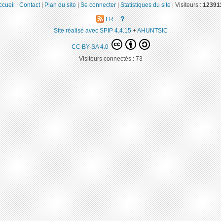
ccueil
|
Contact
|
Plan du site
|
Se connecter
|
Statistiques du site
|
Visiteurs :
12391
?
FR
Site réalisé avec SPIP 4.4.15
+
AHUNTSIC
CC BY-SA 4.0
Visiteurs connectés :
73