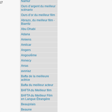
Namur
17
Ours d’argent du meilleur
scénario
Ours d’or du meilleur film
Abrazo, du meilleur film -
Biarritz
Abu Dhabi
Adana
Amiens
Amilcar
Angers
Angoulême
Annecy
Arras
avoriaz
Bafta de la meilleure
actrice
Bafta du meilleur acteur
BAFTA du Meilleur film
BAFTA du Meilleur Film
en Langue Étrangère
Beaujolais
Beaune