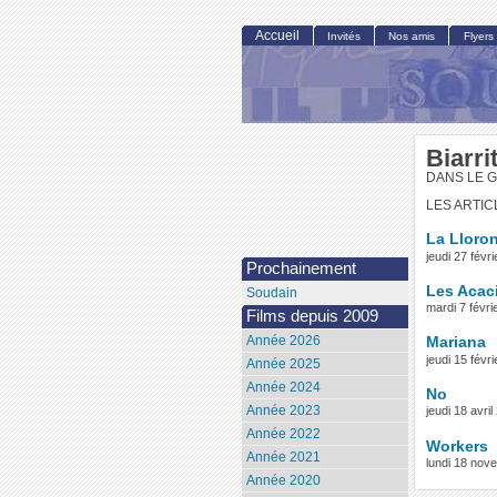
Accueil
Invités
Nos amis
Flyers
Biarri
DANS LE 
LES ARTIC
La Lloro
jeudi 27 févr
Prochainement
Les Acac
Soudain
mardi 7 févr
Films depuis 2009
Année 2026
Mariana
jeudi 15 fév
Année 2025
Année 2024
No
Année 2023
jeudi 18 avr
Année 2022
Workers
Année 2021
lundi 18 no
Année 2020