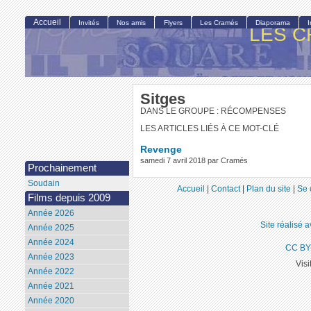
Accueil
Invités
Nos amis
Flyers
Les Cramés
Diaporama
LES C
Sitges
DANS LE GROUPE : RÉCOMPENSES
LES ARTICLES LIÉS À CE MOT-CLÉ
Revenge
samedi 7 avril 2018 par Cramés
Prochainement
Soudain
Accueil
|
Contact
|
Plan du site
|
Se 
Films depuis 2009
Année 2026
Site réalisé 
Année 2025
Année 2024
CC BY
Année 2023
Visi
Année 2022
Année 2021
Année 2020