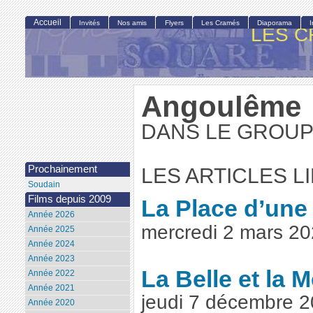
Accueil
Invités
Nos amis
Flyers
Les Cramés
Diaporama
LES C
Angoulême
DANS LE GROUP
Prochainement
LES ARTICLES L
Soudain
Films depuis 2009
La Place d’une
Année 2026
mercredi 2 mars 2
Année 2025
Année 2024
Année 2023
La Belle et la 
Année 2022
Année 2021
jeudi 7 décembre 
Année 2020