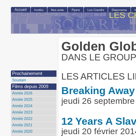
Accueil
Invités
Nos amis
Flyers
Les Cramés
Diaporama
LES C
Golden Glo
DANS LE GROUP
Prochainement
LES ARTICLES L
Soudain
Films depuis 2009
Breaking Away
Année 2026
jeudi 26 septembr
Année 2025
Année 2024
Année 2023
12 Years A Sla
Année 2022
Année 2021
jeudi 20 février 20
Année 2020