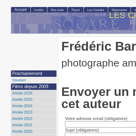
Accueil
Invités
Nos amis
Flyers
Les Cramés
Diaporama
LES C
Frédéric Bar
photographe am
Prochainement
Soudain
Films depuis 2009
Envoyer un 
Année 2026
cet auteur
Année 2025
Année 2024
Année 2023
Votre adresse email (obligatoire)
Année 2022
Année 2021
Sujet (obligatoire)
Année 2020