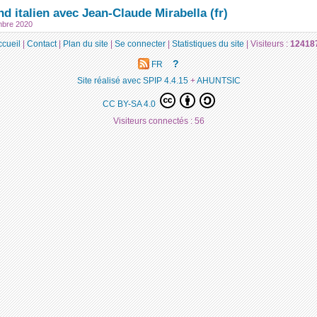
d italien avec Jean-Claude Mirabella
mbre 2020
ccueil
|
Contact
|
Plan du site
|
Se connecter
|
Statistiques du site
|
Visiteurs :
12418
?
FR
Site réalisé avec SPIP 4.4.15
+
AHUNTSIC
CC BY-SA 4.0
Visiteurs connectés :
56