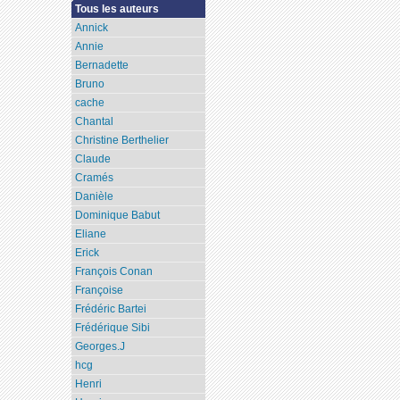
Tous les auteurs
Annick
Annie
Bernadette
Bruno
cache
Chantal
Christine Berthelier
Claude
Cramés
Danièle
Dominique Babut
Eliane
Erick
François Conan
Françoise
Frédéric Bartei
Frédérique Sibi
Georges.J
hcg
Henri