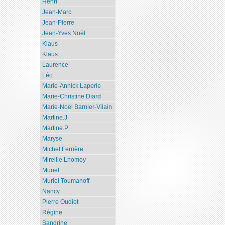
Henri
Jean-Marc
Jean-Pierre
Jean-Yves Noël
Klaus
Klaus
Laurence
Léo
Marie-Annick Laperle
Marie-Christine Diard
Marie-Noël Barnier-Vilain
Martine.J
Martine.P
Maryse
Michel Ferrière
Mireille Lhomoy
Muriel
Muriel Toumanoff
Nancy
Pierre Oudiot
Régine
Sandrine