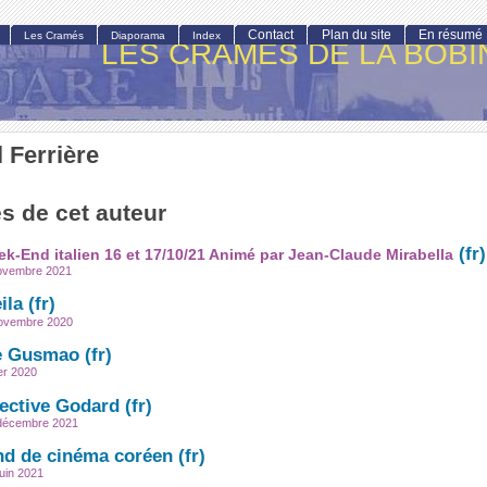
Contact
Plan du site
En résumé
Les Cramés
Diaporama
Index
LES CRAMÉS DE LA BOBI
 Ferrière
es de cet auteur
k-End italien 16 et 17/10/21 Animé par Jean-Claude Mirabella
novembre 2021
ila
novembre 2020
e Gusmao
ier 2020
ective Godard
 décembre 2021
d de cinéma coréen
juin 2021