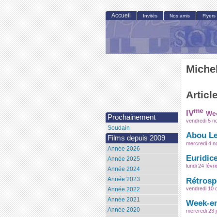
Accueil
Invités
Nos amis
Flyers
Michel
Articl
me
IV
Wee
Prochainement
vendredi 5 
Soudain
Abou Le
Films depuis 2009
mercredi 4 
Année 2026
Euridic
Année 2025
lundi 24 févr
Année 2024
Année 2023
Rétrosp
vendredi 10
Année 2022
Année 2021
Week-en
Année 2020
mercredi 23 