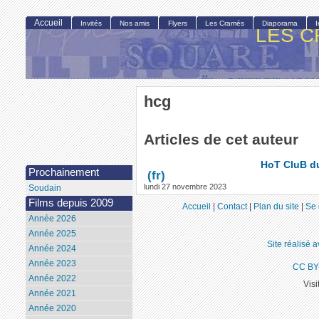
Accueil
Invités
Nos amis
Flyers
Les Cramés
Diaporama
LES C
hcg
Articles de cet auteur
HoT CluB du
Prochainement
lundi 27 novembre 2023
Soudain
Films depuis 2009
Accueil
|
Contact
|
Plan du site
|
Se 
Année 2026
Année 2025
Site réalisé 
Année 2024
Année 2023
CC BY
Année 2022
Visi
Année 2021
Année 2020