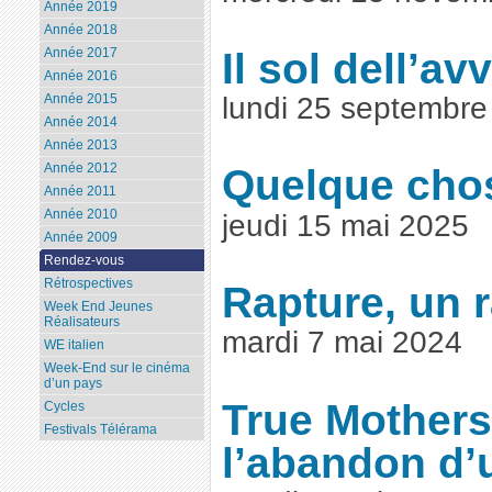
Année 2019
Année 2018
Il sol dell’av
Année 2017
Année 2016
lundi 25 septembre
Année 2015
Année 2014
Année 2013
Année 2012
Quelque chos
Année 2011
Année 2010
jeudi 15 mai 2025
Année 2009
Rendez-vous
Rétrospectives
Rapture, un 
Week End Jeunes
Réalisateurs
mardi 7 mai 2024
WE italien
Week-End sur le cinéma
d’un pays
True Mothers
Cycles
Festivals Télérama
l’abandon d’