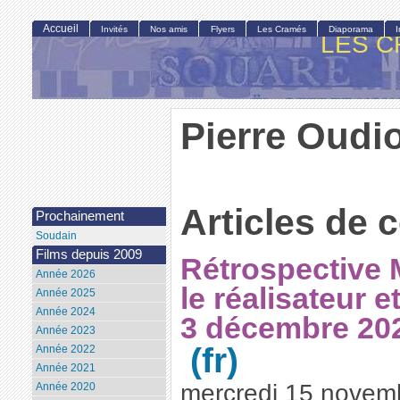
Accueil
Invités
Nos amis
Flyers
Les Cramés
Diaporama
LES C
Pierre Oudi
Articles de 
Prochainement
Soudain
Films depuis 2009
Rétrospective 
Année 2026
le réalisateur e
Année 2025
Année 2024
3 décembre 20
Année 2023
Année 2022
Année 2021
mercredi 15 novem
Année 2020