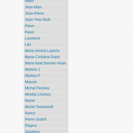
Henri
Jean-Marc
Jean-Pierre
Jean-Yves Noël
Klaus
Klaus
Laurence
Léo
Marie-Annick Laperle
Marie-Christine Diard
Marie-Noël Barnier-Vilain
Martine.J
Martine.P
Maryse
Michel Ferrière
Mireille Lhomoy
Muriel
Muriel Toumanoff
Nancy
Pierre Oudiot
Régine
Sandrine