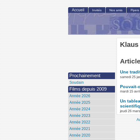
Accueil
Invités
Nos amis
Flyers
Klaus
Articl
Une trad
Prochainement
samedi 25 ja
Soudain
Pouvait-o
Films depuis 2009
mardi 15 avri
Année 2026
Un tablea
Année 2025
scientifi
Année 2024
jeudi 26 mar
Année 2023
A
Année 2022
Année 2021
Année 2020