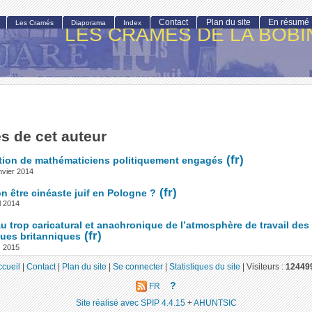
Contact
Plan du site
En résumé
Les Cramés
Diaporama
Index
LES CRAMÉS DE LA BOBI
es de cet auteur
ition de mathématiciens politiquement engagés
nvier 2014
n être cinéaste juif en Pologne ?
l 2014
u trop caricatural et anachronique de l’atmosphère de travail des
ques britanniques
s 2015
ccueil
|
Contact
|
Plan du site
|
Se connecter
|
Statistiques du site
|
Visiteurs :
12449
?
FR
Site réalisé avec SPIP 4.4.15
+
AHUNTSIC