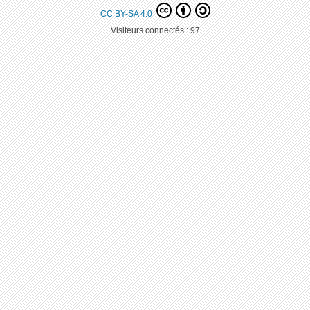
CC BY-SA 4.0
Visiteurs connectés :
97