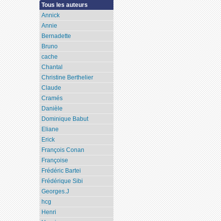
Tous les auteurs
Annick
Annie
Bernadette
Bruno
cache
Chantal
Christine Berthelier
Claude
Cramés
Danièle
Dominique Babut
Eliane
Erick
François Conan
Françoise
Frédéric Bartei
Frédérique Sibi
Georges.J
hcg
Henri