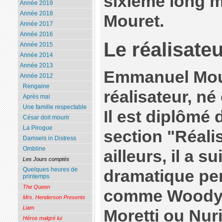
sixième long 
Année 2019
Année 2018
Mouret.
Année 2017
Année 2016
Le réalisate
Année 2015
Année 2014
Année 2013
Emmanuel Mour
Année 2012
Rengaine
réalisateur, né
Après mai
Une famille respectable
Il est diplômé 
César doit mourir
La Pirogue
section "Réalis
Damsels in Distress
Ombline
ailleurs, il a s
Les Jours comptés
Quelques heures de
dramatique pen
printemps
The Queen
comme Woody 
Mrs. Henderson Presents
Liam
Moretti ou Nuri
Héros malgré lui