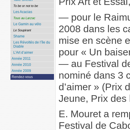
Prix Art et Essa
To be or not to be
Les Acacias
— pour le Raim
Tous au Larzac
Le Gamin au vélo
2008 dans les ca
Le Soupirant
Shame
mise en scène e
Les Révoltés de l’île du
Diable
pour « Un baiser 
L’Art d’aimer
Année 2011
— au Festival de
Année 2010
Année 2009
nominé dans 3 c
Rendez-vous
d’aimer » (Prix d
Jeune, Prix des
E. Mouret a remp
Festival de Cabo