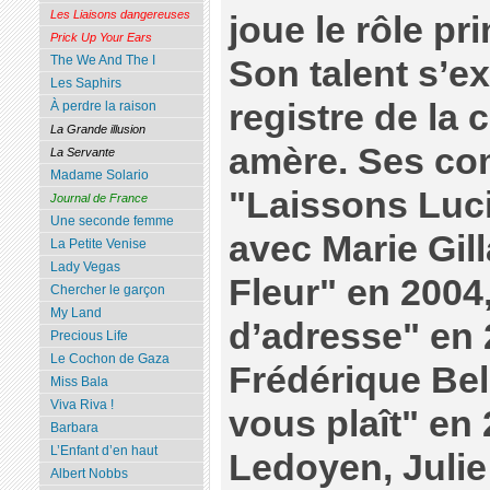
Les Liaisons dangereuses
joue le rôle pr
Prick Up Your Ears
The We And The I
Son talent s’e
Les Saphirs
registre de la
À perdre la raison
La Grande illusion
amère. Ses co
La Servante
Madame Solario
"Laissons Luci
Journal de France
Une seconde femme
avec Marie Gill
La Petite Venise
Lady Vegas
Fleur" en 200
Chercher le garçon
My Land
d’adresse" en 
Precious Life
Le Cochon de Gaza
Frédérique Bel,
Miss Bala
Viva Riva !
vous plaît" en 
Barbara
L’Enfant d’en haut
Ledoyen, Julie
Albert Nobbs