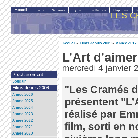
Accueil
Invités
Nos amis
Flyers
Les Cramés
Diaporama
LES C
Accueil
Films depuis 2009
Année 2012
>
>
L’Art d’aimer
mercredi 4 janvier 
Prochainement
Soudain
"Les Cramés d
Films depuis 2009
Année 2026
présentent "L’A
Année 2025
Année 2024
réalisé par E
Année 2023
Année 2022
film, sorti en 
Année 2021
Année 2020