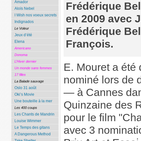
Amador
Frédérique Bel,
Aloïs Nebel
en 2009 avec 
I Wish nos voeux secrets
Indignados
Frédérique Bel
Le Voleur
Jeux d’été
François.
Elena
Americano
Donoma
L’Hiver dernier
E. Mouret a été
Un monde sans femmes
17 filles
nominé lors de di
La Balade sauvage
Oslo 31 août
— à Cannes dans
Oki’s Movie
Une bouteille à la mer
Quinzaine des R
Les 400 coups
pour le film "C
Les Chants de Mandrin
Louise Wimmer
avec 3 nominatio
Le Temps des gitans
A Dangerous Method
Take Shelter