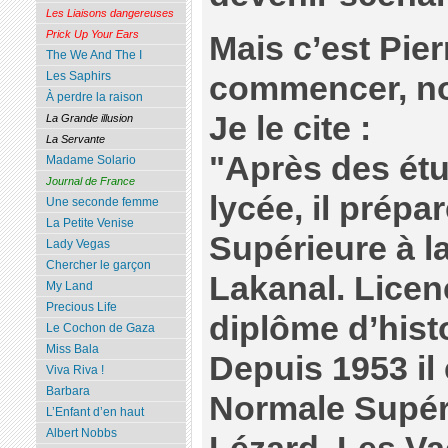
Les Liaisons dangereuses
Prick Up Your Ears
Mais c’est Pier
The We And The I
Les Saphirs
commencer, no
À perdre la raison
Je le cite :
La Grande illusion
La Servante
"Après des é
Madame Solario
Journal de France
lycée, il prép
Une seconde femme
La Petite Venise
Supérieure à 
Lady Vegas
Chercher le garçon
Lakanal. Licenc
My Land
Precious Life
diplôme d’histo
Le Cochon de Gaza
Miss Bala
Depuis 1953 il e
Viva Riva !
Barbara
Normale Supérie
L’Enfant d’en haut
Albert Nobbs