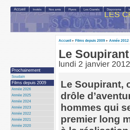
Accueil
Invités
Nos amis
Flyers
Les Cramés
Diaporama
LES C
Accueil
Films depuis 2009
Année 2012
>
>
Le Soupirant
lundi 2 janvier 201
Prochainement
Soudain
Le Soupirant, c
Films depuis 2009
Année 2026
drôle d’aventu
Année 2025
Année 2024
hommes qui se
Année 2023
Année 2022
premier long m
Année 2021
Année 2020