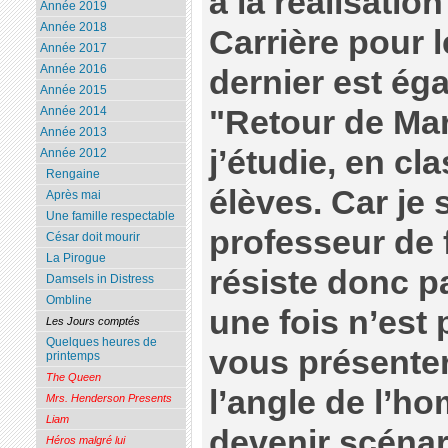
à la réalisatio
Année 2019
Année 2018
Carrière pour 
Année 2017
Année 2016
dernier est ég
Année 2015
"Retour de Mar
Année 2014
Année 2013
j’étudie, en cl
Année 2012
Rengaine
élèves. Car je 
Après mai
Une famille respectable
professeur de f
César doit mourir
La Pirogue
résiste donc pa
Damsels in Distress
Ombline
une fois n’est
Les Jours comptés
Quelques heures de
vous présenter
printemps
The Queen
l’angle de l’h
Mrs. Henderson Presents
Liam
devenir scénar
Héros malgré lui