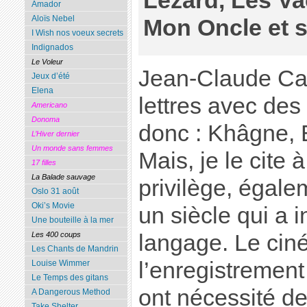
Lézard, Les V
Amador
Aloïs Nebel
Mon Oncle et se
I Wish nos voeux secrets
Indignados
Le Voleur
Jean-Claude Ca
Jeux d’été
Elena
lettres avec des
Americano
Donoma
donc : Khâgne, 
L’Hiver dernier
Un monde sans femmes
Mais, je le cite 
17 filles
La Balade sauvage
privilège, égale
Oslo 31 août
Oki’s Movie
un siècle qui a
Une bouteille à la mer
langage. Le ciné
Les 400 coups
Les Chants de Mandrin
l’enregistrement
Louise Wimmer
Le Temps des gitans
ont nécessité d
A Dangerous Method
Take Shelter