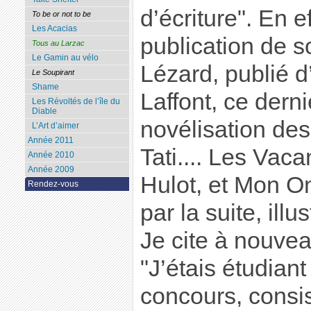
d’écriture". En e
To be or not to be
Les Acacias
publication de 
Tous au Larzac
Le Gamin au vélo
Lézard, publié 
Le Soupirant
Shame
Laffont, ce dern
Les Révoltés de l’île du
Diable
novélisation des
L’Art d’aimer
Année 2011
Tati.... Les Vac
Année 2010
Année 2009
Hulot, et Mon On
Rendez-vous
par la suite, illus
Je cite à nouvea
"J’étais étudiant 
concours, consis