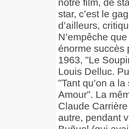
notre film, de st
star, c’est le gag
d’ailleurs, critiq
N’empêche que l
énorme succès pu
1963, "Le Soupir
Louis Delluc. Pu
"Tant qu’on a la 
Amour". La mêm
Claude Carrière 
autre, pendant v