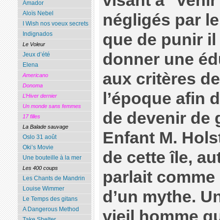
visant à "venir
Amador
Aloïs Nebel
négligés par le
I Wish nos voeux secrets
que de punir il
Indignados
Le Voleur
donner une éd
Jeux d’été
Elena
aux critères d
Americano
Donoma
l’époque afin d
L’Hiver dernier
Un monde sans femmes
de devenir de 
17 filles
La Balade sauvage
Enfant M. Holst
Oslo 31 août
Oki’s Movie
de cette île, a
Une bouteille à la mer
Les 400 coups
parlait comme
Les Chants de Mandrin
Louise Wimmer
d’un mythe. Un
Le Temps des gitans
A Dangerous Method
vieil homme qu
Take Shelter