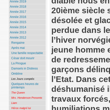
diable nous en
Année 2019
Année 2018
20ième siècle su
Année 2017
Année 2016
désolée et gla
Année 2015
perdue dans le
Année 2014
Année 2013
l’hiver norvég
Année 2012
Rengaine
jeune homme e
Après mai
Une famille respectable
de redresseme
César doit mourir
La Pirogue
garçons délinq
Damsels in Distress
Ombline
l’Etat. Dans ce
Les Jours comptés
Quelques heures de
déshumanisé il
printemps
The Queen
travaux forcés
Mrs. Henderson Presents
Liam
humiliations mu
Héros malgré lui