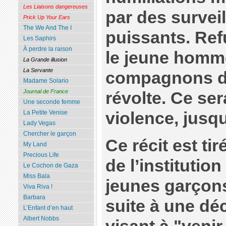
Les Liaisons dangereuses
par des surveil
Prick Up Your Ears
The We And The I
puissants. Ref
Les Saphirs
À perdre la raison
le jeune homme
La Grande illusion
La Servante
compagnons d’
Madame Solario
Journal de France
révolte. Ce se
Une seconde femme
violence, jusqu
La Petite Venise
Lady Vegas
Chercher le garçon
Ce récit est tir
My Land
Precious Life
de l’instituti
Le Cochon de Gaza
Miss Bala
jeunes garçon
Viva Riva !
Barbara
suite à une dé
L’Enfant d’en haut
Albert Nobbs