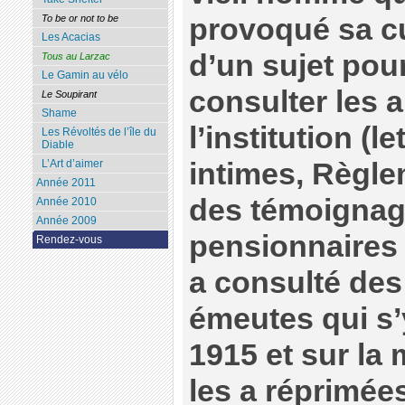
provoqué sa cur
To be or not to be
Les Acacias
d’un sujet pour
Tous au Larzac
Le Gamin au vélo
consulter les 
Le Soupirant
Shame
l’institution (l
Les Révoltés de l’île du
Diable
intimes, Règlem
L’Art d’aimer
Année 2011
des témoignag
Année 2010
Année 2009
pensionnaires 
Rendez-vous
a consulté des
émeutes qui s’
1915 et sur la 
les a réprimée