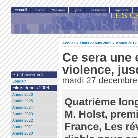
Accueil
Invités
Nos amis
Flyers
Les Cramés
Diaporama
LES C
Accueil
Films depuis 2009
Année 2012
>
>
Ce sera une 
violence, jusq
Prochainement
mardi 27 décembre
Soudain
Films depuis 2009
Année 2026
Quatrième lon
Année 2025
Année 2024
M. Holst, premi
Année 2023
Année 2022
France, Les rév
Année 2021
Année 2020