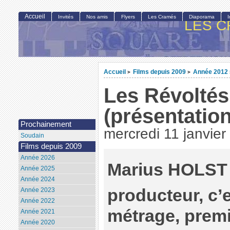
Accueil
Invités
Nos amis
Flyers
Les Cramés
Diaporama
LES C
Accueil
Films depuis 2009
Année 2012
>
>
Les Révoltés 
(présentation
Prochainement
mercredi 11 janvier
Soudain
Films depuis 2009
Année 2026
Marius HOLST 
Année 2025
Année 2024
producteur, c’
Année 2023
Année 2022
métrage, premie
Année 2021
Année 2020