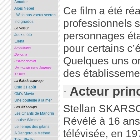
Amador
Ce film a été ré
Aloïs Nebel
I Wish nos voeux secrets
professionnels s
Indignados
Le Voleur
personnages éta
Jeux d’été
Elena
pour certains c’é
Americano
Donoma
Quelques uns on
L’Hiver dernier
Un monde sans femmes
des établisseme
17 filles
La Balade sauvage
Acteur princ
Oslo 31 août
Oki’s Movie
Une bouteille à la mer
Stellan SKARS
Les 400 coups
Les Chants de Mandrin
Révélé à 16 ans
Louise Wimmer
Le Temps des gitans
télévisée, en 197
A Dangerous Method
Take Shelter