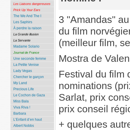
Les Liaisons dangereuses
Prick Up Your Ears
The We And The I
3 "Amandas" au F
Les Saphirs
du film norvégi
À perdre la raison
La Grande illusion
(meilleur film, 
La Servante
Madame Solario
Journal de France
Mostra de Valenc
Une seconde femme
La Petite Venise
Festival du film 
Lady Vegas
Chercher le garçon
nominations (prix
My Land
Precious Life
Sarlat, prix con
Le Cochon de Gaza
Miss Bala
prix conseil régi
Viva Riva !
Barbara
L’Enfant d’en haut
+ quelques autr
Albert Nobbs