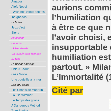
Amador
aurions commi
Aloïs Nebel
I Wish nos voeux secrets
l’humiliation 
Indignados
Le Voleur
à être ce que
Jeux d’été
Elena
l’avoir choisi, 
Americano
Donoma
insupportable 
L’Hiver dernier
Un monde sans femmes
humiliation est
17 filles
partout. » Mil
La Balade sauvage
Oslo 31 août
L’Immortalité (
Oki’s Movie
Une bouteille à la mer
Les 400 coups
Cité par
Les Chants de Mandrin
Louise Wimmer
Le Temps des gitans
A Dangerous Method
Take Shelter