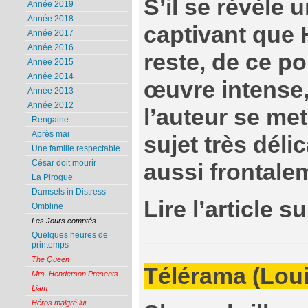
S’il se révèle
Année 2019
Année 2018
captivant que
Année 2017
Année 2016
reste, de ce po
Année 2015
Année 2014
œuvre intense, 
Année 2013
Année 2012
l’auteur se met
Rengaine
Après mai
sujet très déli
Une famille respectable
César doit mourir
aussi frontale
La Pirogue
Damsels in Distress
Lire l’article s
Ombline
Les Jours comptés
Quelques heures de
printemps
The Queen
Télérama (Lou
Mrs. Henderson Presents
Liam
Héros malgré lui