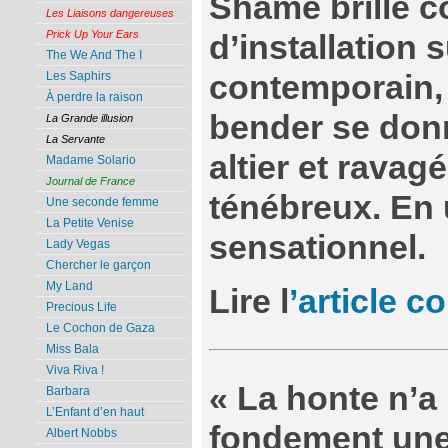
Shame brille 
Les Liaisons dangereuses
Prick Up Your Ears
d’installation 
The We And The I
contemporain, 
Les Saphirs
À perdre la raison
bender se don
La Grande illusion
La Servante
altier et ravag
Madame Solario
Journal de France
ténébreux. En 
Une seconde femme
La Petite Venise
sensationnel.
Lady Vegas
Chercher le garçon
My Land
Lire l
’article c
Precious Life
Le Cochon de Gaza
Miss Bala
Viva Riva !
« La honte n’a
Barbara
L’Enfant d’en haut
fondement une
Albert Nobbs