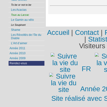
To be or not to be
Les Acacias
Tous au Larzac
Le Gamin au vélo
Le Soupirant
Shame
Accueil
|
Contact
|
Les Révoltés de l’île du
|
Statis
Diable
L’Art d’aimer
Visiteurs
Année 2011
Année 2010
Année 2009
Rendez-vous
FR
Année 2
Site réalisé avec 