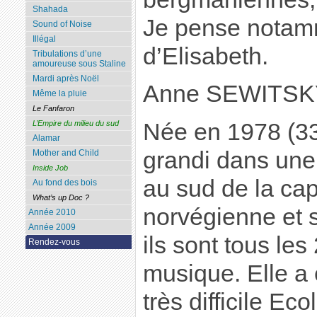
Shahada
Je pense notam
Sound of Noise
Illégal
d’Elisabeth.
Tribulations d’une
amoureuse sous Staline
Mardi après Noël
Anne SEWITSK
Même la pluie
Le Fanfaron
Née en 1978 (33
L’Empire du milieu du sud
Alamar
grandi dans une 
Mother and Child
Inside Job
au sud de la cap
Au fond des bois
What’s up Doc ?
norvégienne et 
Année 2010
Année 2009
ils sont tous le
Rendez-vous
musique. Elle a 
très difficile E