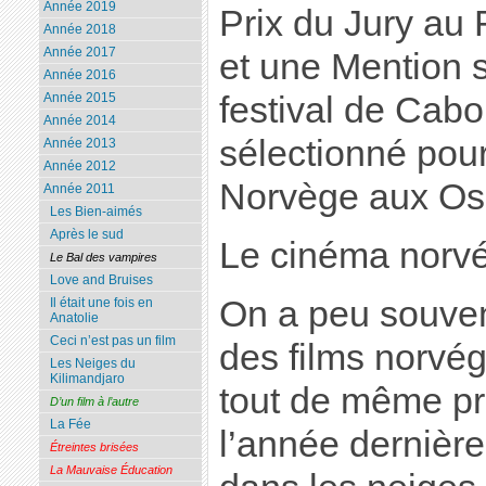
Année 2019
Prix du Jury au
Année 2018
Année 2017
et une Mention 
Année 2016
Année 2015
festival de Cabou
Année 2014
sélectionné pour
Année 2013
Année 2012
Norvège aux Os
Année 2011
Les Bien-aimés
Après le sud
Le cinéma norv
Le Bal des vampires
Love and Bruises
On a peu souvent
Il était une fois en
Anatolie
Ceci n’est pas un film
des films norvé
Les Neiges du
Kilimandjaro
tout de même p
D’un film à l’autre
La Fée
l’année dernière
Étreintes brisées
La Mauvaise Éducation