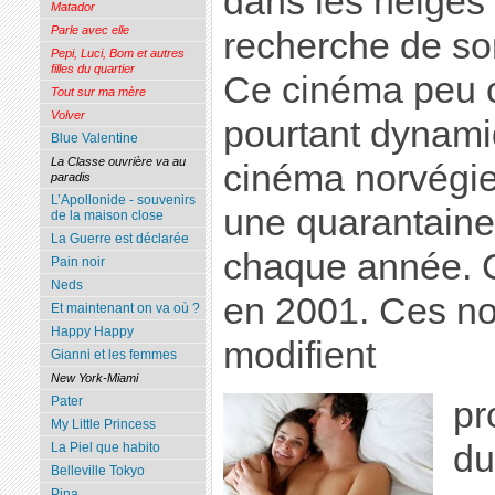
dans les neiges 
Matador
Parle avec elle
recherche de son
Pepi, Luci, Bom et autres
filles du quartier
Ce cinéma peu 
Tout sur ma mère
Volver
pourtant dynami
Blue Valentine
La Classe ouvrière va au
cinéma norvégie
paradis
L’Apollonide - souvenirs
une quarantaine 
de la maison close
La Guerre est déclarée
chaque année. 
Pain noir
Neds
en 2001. Ces no
Et maintenant on va où ?
Happy Happy
modifient
Gianni et les femmes
New York-Miami
Pater
pr
My Little Princess
du
La Piel que habito
Belleville Tokyo
Pina