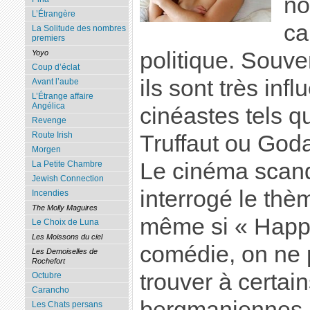
no
L’Étrangère
ca
La Solitude des nombres
premiers
politique. Souve
Yoyo
Coup d’éclat
ils sont très inf
Avant l’aube
L’Étrange affaire
Angélica
cinéastes tels 
Revenge
Route Irish
Truffaut ou Goda
Morgen
Le cinéma scan
La Petite Chambre
Jewish Connection
interrogé le thè
Incendies
The Molly Maguires
même si « Happ
Le Choix de Luna
Les Moissons du ciel
comédie, on ne
Les Demoiselles de
Rochefort
trouver à certai
Octubre
Carancho
bergmaniennes, 
Les Chats persans