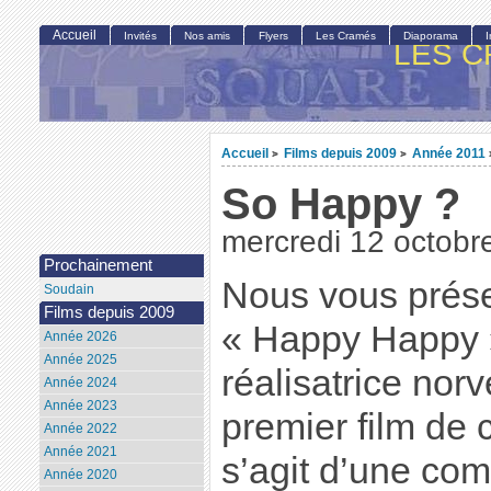
Accueil
Invités
Nos amis
Flyers
Les Cramés
Diaporama
LES C
Accueil
Films depuis 2009
Année 2011
>
>
So Happy ?
mercredi 12 octobr
Prochainement
Nous vous prése
Soudain
Films depuis 2009
« Happy Happy 
Année 2026
Année 2025
réalisatrice nor
Année 2024
Année 2023
premier film de 
Année 2022
Année 2021
s’agit d’une com
Année 2020