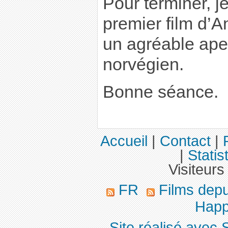
Pour terminer, j
premier film d’
un agréable ape
norvégien.
Bonne séance.
Accueil
|
Contact
|
|
Statis
Visiteurs
FR
Films dep
Happ
Site réalisé avec 