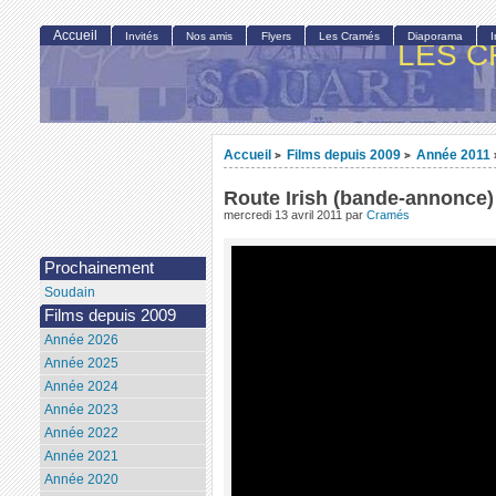
Accueil
Invités
Nos amis
Flyers
Les Cramés
Diaporama
LES C
Accueil
Films depuis 2009
Année 2011
>
>
Route Irish (bande-annonce)
mercredi 13 avril 2011
par
Cramés
Prochainement
Soudain
Films depuis 2009
Année 2026
Année 2025
Année 2024
Année 2023
Année 2022
Année 2021
Année 2020