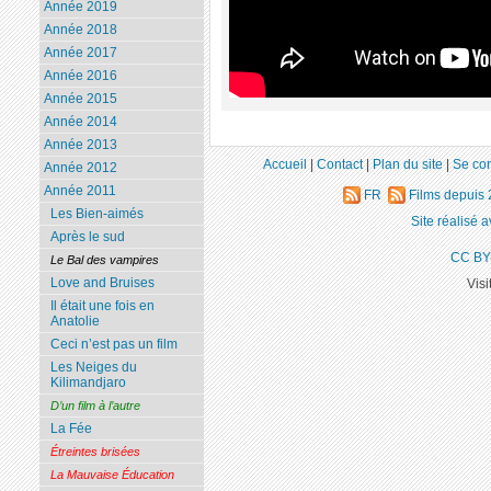
Année 2019
Année 2018
Année 2017
Année 2016
Année 2015
Année 2014
Année 2013
Accueil
|
Contact
|
Plan du site
|
Se co
Année 2012
Année 2011
FR
Films depuis
Les Bien-aimés
Site réalisé 
Après le sud
CC BY
Le Bal des vampires
Love and Bruises
Visi
Il était une fois en
Anatolie
Ceci n’est pas un film
Les Neiges du
Kilimandjaro
D’un film à l’autre
La Fée
Étreintes brisées
La Mauvaise Éducation