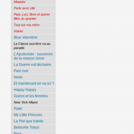
Matador
Parle avec elle
Pepi, Luci, Bom et autres
filles du quartier
Tout sur ma mère
Volver
Blue Valentine
La Classe ouvrière va au
paradis
L’Apollonide - souvenirs
de la maison close
La Guerre est déclarée
Pain noir
Neds
Et maintenant on va où ?
Happy Happy
Gianni et les femmes
New York-Miami
Pater
My Little Princess
La Piel que habito
Belleville Tokyo
Pina