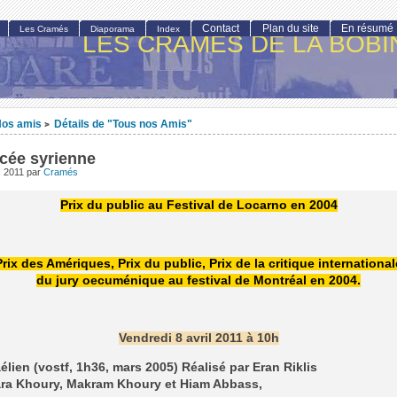
Contact
Plan du site
En résumé
Les Cramés
Diaporama
Index
LES CRAMÉS DE LA BOBI
os amis
Détails de "Tous nos Amis"
>
cée syrienne
s 2011
par
Cramés
Prix du public au Festival de Locarno en 2004
rix des Amériques, Prix du public, Prix de la critique internationale
du jury oecuménique au festival de Montréal en 2004.
Vendredi 8 avril 2011 à 10h
aélien (vostf, 1h36, mars 2005) Réalisé par Eran Riklis
ara Khoury, Makram Khoury et Hiam Abbass,