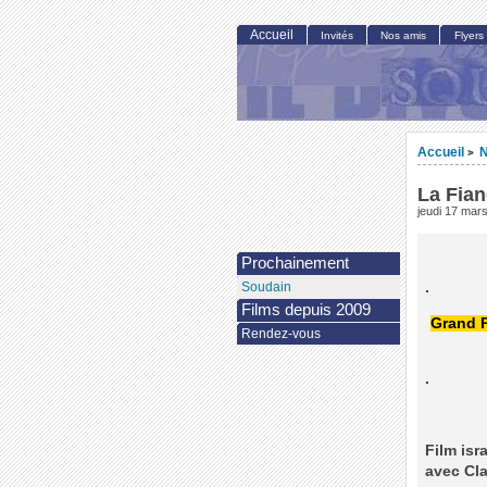
Accueil
Invités
Nos amis
Flyers
Accueil
N
>
La Fian
jeudi 17 mar
Prochainement
.
Soudain
Films depuis 2009
Grand P
Rendez-vous
.
Film isr
avec Cl