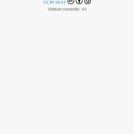
CC BY-SA 4.0
Visiteurs connectés :
63