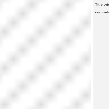
Titre ori
co-prod