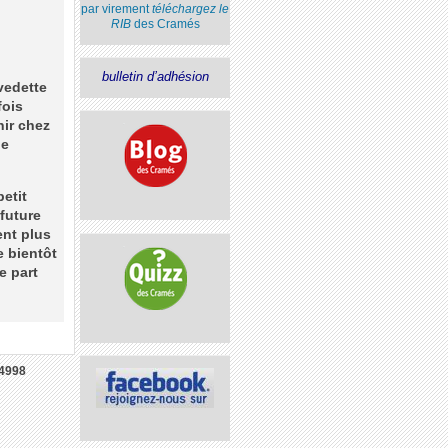
par virement
téléchargez le
RIB
des Cramés
bulletin d’adhésion
vedette
fois
nir chez
ne
etit
 future
ent plus
e bientôt
e part
4998