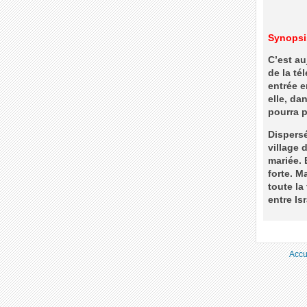
Synopsi
C’est au
de la té
entrée e
elle, da
pourra pl
Dispersé
village 
mariée. 
forte. M
toute la
entre Isr
Accu