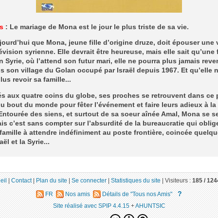
s
: Le mariage de Mona est le jour le plus triste de sa vie.
jourd’hui que Mona, jeune fille d’origine druze, doit épouser une 
lévision syrienne. Elle devrait être heureuse, mais elle sait qu’une 
n Syrie, où l’attend son futur mari, elle ne pourra plus jamais reve
ns son village du Golan occupé par Israël depuis 1967. Et qu’elle 
us revoir sa famille...
s aux quatre coins du globe, ses proches se retrouvent dans ce p
du bout du monde pour fêter l’événement et faire leurs adieux à la
Entourée des siens, et surtout de sa soeur aînée Amal, Mona se s
ais c’est sans compter sur l’absurdité de la bureaucratie qui oblig
 famille à attendre indéfiniment au poste frontière, coincée quelqu
aël et la Syrie...
eil
|
Contact
|
Plan du site
|
Se connecter
|
Statistiques du site
|
Visiteurs :
185 /
124
?
FR
Nos amis
Détails de "Tous nos Amis"
Site réalisé avec SPIP 4.4.15
+
AHUNTSIC