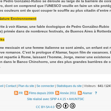
de Pedro Gonzalez-Rubio se déroule au large de la barrière de cora
o, dont on comprend que l’UNESCO veuille en faire un site protég
ses couleurs ont de quoi couper le souffle au plus citadin d’entre 
Nature Environnement
ite à voir Alamar, une fable écologique de Pedro González-Rubio
) primée dans de nombreux festivals, de Buenos Aires à Rotterd
cks
e mexicain et une femme italienne se sont aimés, un enfant est 
ève romance. C’est le prologue d’Alamar, façon film de vacances. 
t repartie à Rome, laissant l’homme, Jorge, mener une existence
 dans le Banco Chinchorro, une des plus grandes barrières de c
.
eil
|
Contact
|
Plan du site
|
Se connecter
|
Statistiques du site
|
Visiteurs :
641 /
124
?
FR
Films depuis 2009
Année 2011
Alamar
Site réalisé avec SPIP 4.4.15
+
AHUNTSIC
CC BY-SA 4.0