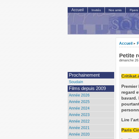
Accueil
Invités
Nos amis
Flyers
Accueil
F
>
Petite 
dimanche 26
Prochainement
Critikat
Soudain
Premier 
Films depuis 2009
regard e
Année 2026
bavard. 
Année 2025
pourtant
Année 2024
personn
Année 2023
Lire l’ar
Année 2022
Année 2021
Paris C
Année 2020