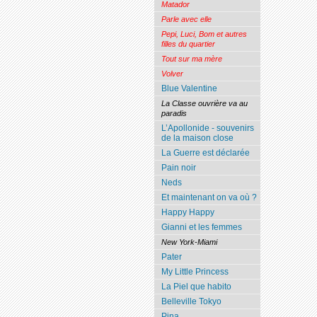
Matador
Parle avec elle
Pepi, Luci, Bom et autres
filles du quartier
Tout sur ma mère
Volver
Blue Valentine
La Classe ouvrière va au
paradis
L’Apollonide - souvenirs
de la maison close
La Guerre est déclarée
Pain noir
Neds
Et maintenant on va où ?
Happy Happy
Gianni et les femmes
New York-Miami
Pater
My Little Princess
La Piel que habito
Belleville Tokyo
Pina