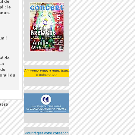
il de
é : le
nous.
am !
né de
La
 de
Abonnez-vous à notre lettre
orail du
d’information
7985
Pour régler votre cotisation