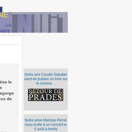
NE
Notre ami Claude Sabatier
vient de publier un livre sur
ise le
le cinéma ...
is
 regorge
oux de
Notre amie Marlyse Perret
nous invite à un concert le
5 août à Amilly