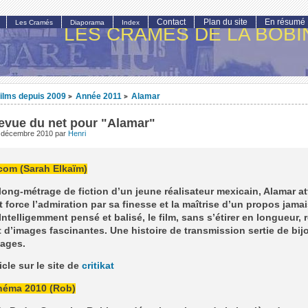
Contact
Plan du site
En résumé
Les Cramés
Diaporama
Index
LES CRAMÉS DE LA BOBI
ilms depuis 2009
Année 2011
Alamar
>
>
revue du net pour "Alamar"
 décembre 2010
par
Henri
.com (Sarah Elkaïm)
long-métrage de fiction d’un jeune réalisateur mexicain, Alamar att
t force l’admiration par sa finesse et la maîtrise d’un propos jama
Intelligemment pensé et balisé, le film, sans s’étirer en longueur,
 d’images fascinantes. Une histoire de transmission sertie de bij
ages.
ticle sur le site de
critikat
inéma 2010 (Rob)