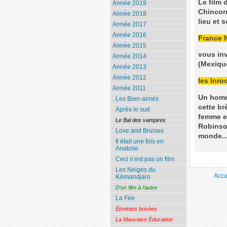
Le film 
Année 2019
Chincorr
Année 2018
lieu et 
Année 2017
Année 2016
France 
Année 2015
vous inv
Année 2014
(Mexique
Année 2013
Année 2012
les Inro
Année 2011
Un homm
Les Bien-aimés
cette br
Après le sud
femme es
Le Bal des vampires
Robinson
Love and Bruises
monde..
Il était une fois en
Anatolie
Ceci n’est pas un film
Les Neiges du
Accu
Kilimandjaro
D’un film à l’autre
La Fée
Étreintes brisées
La Mauvaise Éducation