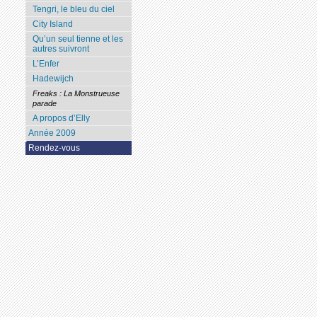
Tengri, le bleu du ciel
City Island
Qu’un seul tienne et les
autres suivront
L’Enfer
Hadewijch
Freaks : La Monstrueuse
parade
A propos d’Elly
Année 2009
Rendez-vous