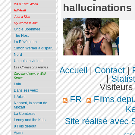
hallucinations
It’s a Free World
Riff-Raff
Just a Kiss
My Name is Joe
Oncle Boonmee
The Host
La Révélation
Simon Werner a disparu
Nord
Un poison violent
Accueil
|
Contact
|
Les Chaussons rouges
Cleveland contre Wall
|
Statis
Street
Lola
Visiteurs
Dans ses yeux
FR
Films dep
L’Arbre
Nannerl, la soeur de
Ka
Mozart
La Comtesse
Site réalisé avec 
Lenny and the Kids
8 Fois debout
Ajami
CC BY