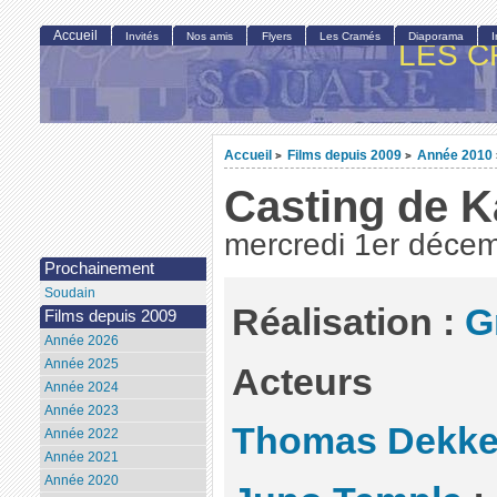
Accueil
Invités
Nos amis
Flyers
Les Cramés
Diaporama
LES C
Accueil
Films depuis 2009
Année 2010
>
>
Casting de 
mercredi 1er déce
Prochainement
Soudain
Réalisation
:
G
Films depuis 2009
Année 2026
Année 2025
Acteurs
Année 2024
Année 2023
Thomas Dekke
Année 2022
Année 2021
Année 2020