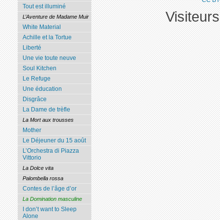
Tout est illuminé
Visiteur
L’Aventure de Madame Muir
White Material
Achille et la Tortue
Liberté
Une vie toute neuve
Soul Kitchen
Le Refuge
Une éducation
Disgrâce
La Dame de trèfle
La Mort aux trousses
Mother
Le Déjeuner du 15 août
L’Orchestra di Piazza
Vittorio
La Dolce vita
Palombella rossa
Contes de l’âge d’or
La Domination masculine
I don’t want to Sleep
Alone