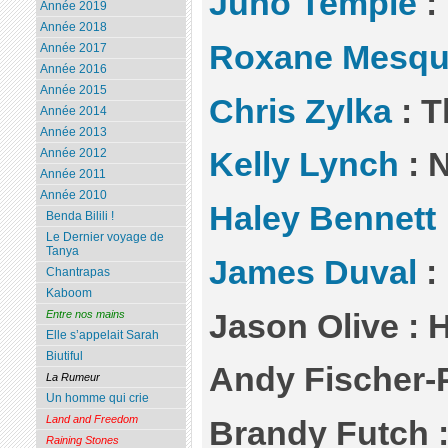
Juno Temple
:
Année 2019
Année 2018
Roxane Mesqu
Année 2017
Année 2016
Année 2015
Chris Zylka
: T
Année 2014
Année 2013
Année 2012
Kelly Lynch
: N
Année 2011
Année 2010
Haley Bennett
Benda Bilili !
Le Dernier voyage de
Tanya
James Duval
:
Chantrapas
Kaboom
Jason Olive : 
Entre nos mains
Elle s’appelait Sarah
Biutiful
Andy Fischer-P
La Rumeur
Un homme qui crie
Land and Freedom
Brandy Futch 
Raining Stones