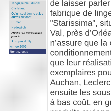
de laisser parle
Tengri, le bleu du ciel
City Island
fabrique de ling
Qu’un seul tienne et les
autres suivront
"Starissima", si
L’Enfer
Hadewijch
Val, près d’Orlé
Freaks : La Monstrueuse
parade
n’assure que la 
A propos d’Elly
Année 2009
conditionnement
Rendez-vous
que leur réalisa
exemplaires pour
Auchan, Leclerc 
ensuite les sou
à bas coût, en g