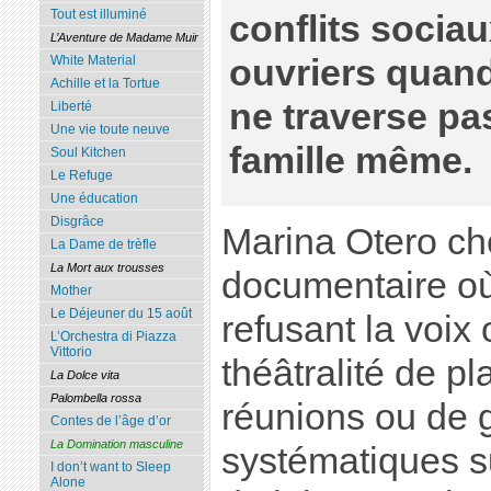
Tout est illuminé
conflits sociau
L’Aventure de Madame Muir
ouvriers quand 
White Material
Achille et la Tortue
ne traverse pa
Liberté
Une vie toute neuve
famille même.
Soul Kitchen
Le Refuge
Une éducation
Disgrâce
Marina Otero cho
La Dame de trèfle
La Mort aux trousses
documentaire où 
Mother
Le Déjeuner du 15 août
refusant la voix
L’Orchestra di Piazza
Vittorio
théâtralité de pl
La Dolce vita
Palombella rossa
réunions ou de 
Contes de l’âge d’or
La Domination masculine
systématiques s
I don’t want to Sleep
Alone