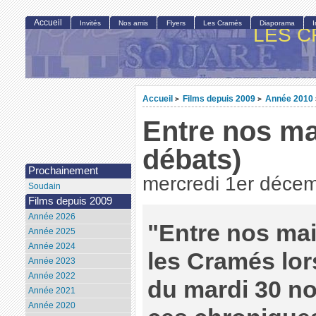
Accueil
Invités
Nos amis
Flyers
Les Cramés
Diaporama
LES C
Accueil
Films depuis 2009
Année 2010
>
>
Entre nos ma
débats)
Prochainement
mercredi 1er déce
Soudain
Films depuis 2009
Année 2026
"Entre nos mai
Année 2025
Année 2024
les Cramés lor
Année 2023
Année 2022
du mardi 30 no
Année 2021
Année 2020