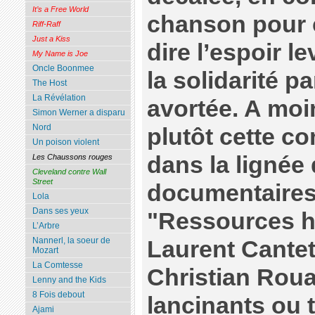
It’s a Free World
chanson pour c
Riff-Raff
Just a Kiss
dire l’espoir l
My Name is Joe
Oncle Boonmee
la solidarité p
The Host
La Révélation
avortée. A moi
Simon Werner a disparu
Nord
plutôt cette 
Un poison violent
dans la lignée
Les Chaussons rouges
Cleveland contre Wall
Street
documentaire
Lola
Dans ses yeux
"Ressources 
L’Arbre
Nannerl, la soeur de
Laurent Cantet
Mozart
La Comtesse
Christian Roua
Lenny and the Kids
8 Fois debout
lancinants ou 
Ajami