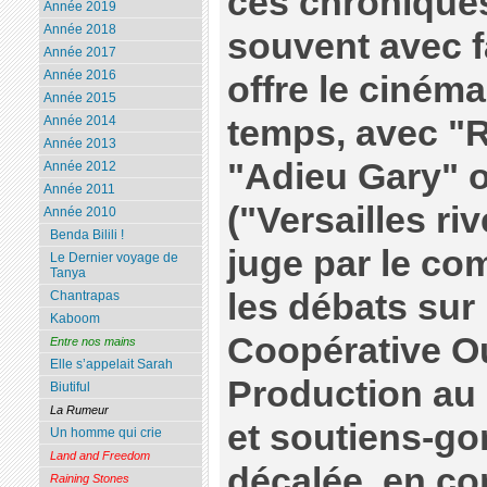
ces chroniques
Année 2019
Année 2018
souvent avec f
Année 2017
Année 2016
offre le ciném
Année 2015
temps, avec "R
Année 2014
Année 2013
"Adieu Gary" o
Année 2012
Année 2011
("Versailles riv
Année 2010
Benda Bilili !
juge par le com
Le Dernier voyage de
Tanya
les débats sur 
Chantrapas
Kaboom
Coopérative O
Entre nos mains
Elle s’appelait Sarah
Production au 
Biutiful
La Rumeur
et soutiens-gor
Un homme qui crie
Land and Freedom
décalée, en co
Raining Stones