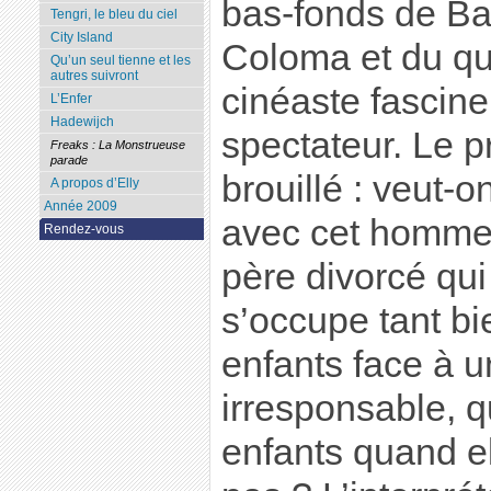
bas-fonds de Ba
Tengri, le bleu du ciel
City Island
Coloma et du qua
Qu’un seul tienne et les
autres suivront
cinéaste fascine
L’Enfer
Hadewijch
spectateur. Le p
Freaks : La Monstrueuse
parade
brouillé : veut-
A propos d’Elly
Année 2009
avec cet homme 
Rendez-vous
père divorcé qui
s’occupe tant b
enfants face à 
irresponsable, q
enfants quand el