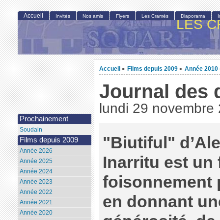
Accueil
Invités
Nos amis
Flyers
Les Cramés
Diaporama
LES C
Accueil
Films depuis 2009
Année 2010
>
>
Journal des 
lundi 29 novembre
Prochainement
Soudain
"Biutiful" d’A
Films depuis 2009
Année 2026
Inarritu est un
Année 2025
Année 2024
foisonnement 
Année 2023
Année 2022
en donnant une
Année 2021
Année 2020