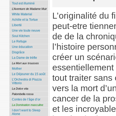
Tout est illuminé
L’Aventure de Madame Muir
L’originalité du 
White Material
Achille et la Tortue
peut-etre tiennen
Liberté
Une vie toute neuve
de de la chroniq
Soul Kitchen
Le Refuge
l’histoire personn
Une éducation
Disgrâce
créer un scénari
La Dame de trèfle
La Mort aux trousses
essentiellement 
Mother
Le Déjeuner du 15 août
tout traiter sans
L’Orchestra di Piazza
Vittorio
vers la mort d’u
La Dolce vita
Palombella rossa
cancer de la pro
Contes de l’âge d’or
La Domination masculine
et les incroyab
I don’t want to Sleep
Alone