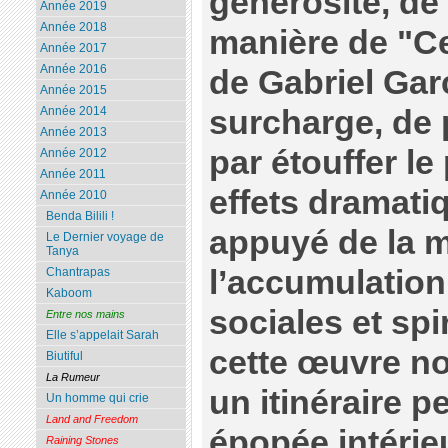
générosité, de
Année 2019
Année 2018
manière de "Ce
Année 2017
Année 2016
de Gabriel Gar
Année 2015
surcharge, de p
Année 2014
Année 2013
par étouffer l
Année 2012
Année 2011
effets dramati
Année 2010
Benda Bilili !
appuyé de la m
Le Dernier voyage de
Tanya
l’accumulatio
Chantrapas
Kaboom
sociales et spir
Entre nos mains
Elle s’appelait Sarah
cette œuvre no
Biutiful
La Rumeur
un itinéraire p
Un homme qui crie
Land and Freedom
épopée intérieu
Raining Stones