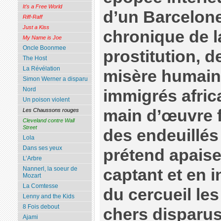
It’s a Free World
d’un Barcelone
Riff-Raff
Just a Kiss
chronique de l
My Name is Joe
Oncle Boonmee
prostitution, de
The Host
La Révélation
misère humaine
Simon Werner a disparu
Nord
immigrés africa
Un poison violent
main d’œuvre fa
Les Chaussons rouges
Cleveland contre Wall
Street
des endeuillés
Lola
Dans ses yeux
prétend apaise
L’Arbre
Nannerl, la soeur de
captant et en 
Mozart
La Comtesse
du cercueil le
Lenny and the Kids
8 Fois debout
chers disparus
Ajami