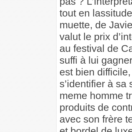
pas ? L’interprét
tout en lassitud
muette, de Javie
valut le prix d’i
au festival de C
suffi à lui gagne
est bien difficile
s’identifier à sa
meme homme traf
produits de cont
avec son frère t
et bordel de lux