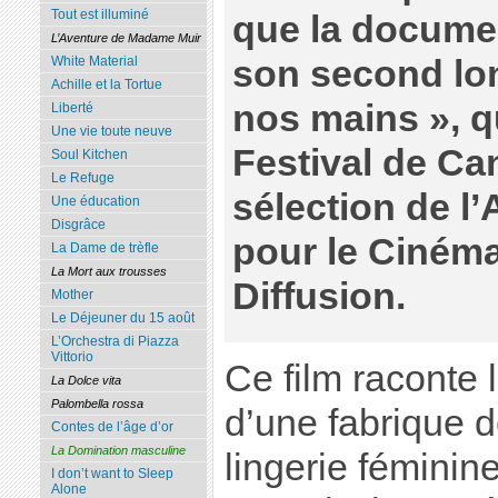
Tout est illuminé
que la documen
L’Aventure de Madame Muir
son second lon
White Material
Achille et la Tortue
nos mains », q
Liberté
Une vie toute neuve
Festival de Ca
Soul Kitchen
Le Refuge
sélection de l’
Une éducation
Disgrâce
pour le Cinéma
La Dame de trèfle
La Mort aux trousses
Diffusion.
Mother
Le Déjeuner du 15 août
L’Orchestra di Piazza
Vittorio
Ce film raconte l
La Dolce vita
Palombella rossa
d’une fabrique 
Contes de l’âge d’or
La Domination masculine
lingerie féminine
I don’t want to Sleep
Alone