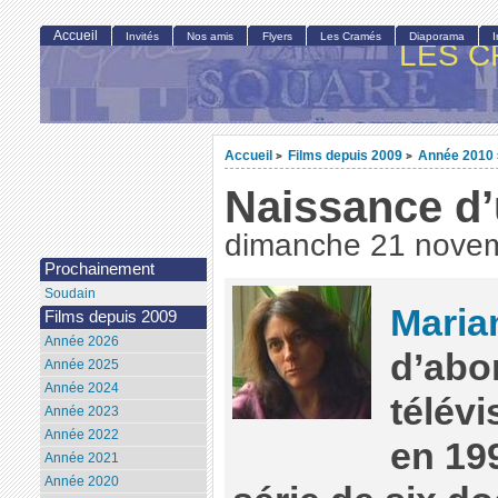
Accueil
Invités
Nos amis
Flyers
Les Cramés
Diaporama
LES C
Accueil
Films depuis 2009
Année 2010
>
>
Naissance d
dimanche 21 nove
Prochainement
Soudain
Maria
Films depuis 2009
Année 2026
d’abor
Année 2025
Année 2024
télévi
Année 2023
Année 2022
en 19
Année 2021
Année 2020