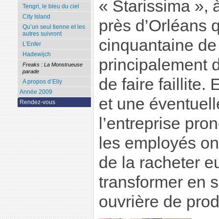
« Starissima », 
Tengri, le bleu du ciel
City Island
près d’Orléans 
Qu’un seul tienne et les
autres suivront
cinquantaine de 
L’Enfer
Hadewijch
principalement 
Freaks : La Monstrueuse
parade
de faire faillite.
A propos d’Elly
Année 2009
et une éventuell
Rendez-vous
l’entreprise pron
les employés ont
de la racheter 
transformer en s
ouvrière de pro