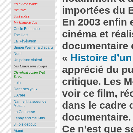
It’s a Free World
importées du B
Riff-Raff
Just a Kiss
En 2003 enfin e
My Name is Joe
Oncle Boonmee
cinéma et réali
The Host
La Révélation
documentaire et
Simon Werner a disparu
Nord
«
Histoire d’un
Un poison violent
apprécié du pub
Les Chaussons rouges
Cleveland contre Wall
Street
critique. Les 
Lola
Dans ses yeux
voir ce film, r
L’Arbre
Nannerl, la soeur de
dans le cadre 
Mozart
La Comtesse
documentaire.
Lenny and the Kids
8 Fois debout
Ce n’est que s
Ajami