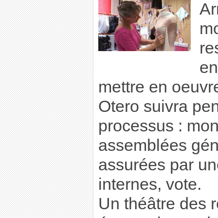
Ar
mo
re
en
mettre en oeuvre
Otero suivra pen
processus : mon
assemblées géné
assurées par un
internes, vote.
Un théâtre des r