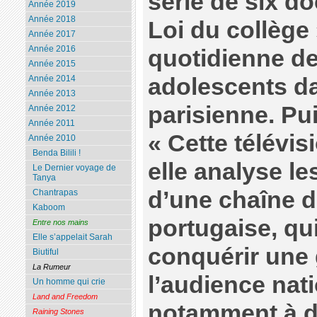
série de six d
Année 2019
Année 2018
Loi du collège »
Année 2017
Année 2016
quotidienne d
Année 2015
adolescents d
Année 2014
Année 2013
parisienne. Pu
Année 2012
Année 2011
« Cette télévisi
Année 2010
Benda Bilili !
elle analyse l
Le Dernier voyage de
Tanya
d’une chaîne d
Chantrapas
Kaboom
portugaise, qui
Entre nos mains
Elle s’appelait Sarah
conquérir une 
Biutiful
La Rumeur
l’audience nat
Un homme qui crie
Land and Freedom
notamment à d
Raining Stones