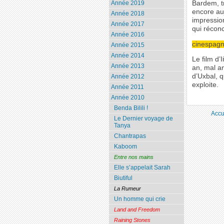
Bardem, tr
Année 2019
encore auj
Année 2018
impressio
Année 2017
qui réconc
Année 2016
cinespag
Année 2015
Année 2014
Le film d’
Année 2013
an, mal an
d’Uxbal, q
Année 2012
exploite.
Année 2011
Année 2010
Benda Bilili !
Accu
Le Dernier voyage de
Tanya
Chantrapas
Kaboom
Entre nos mains
Elle s’appelait Sarah
Biutiful
La Rumeur
Un homme qui crie
Land and Freedom
Raining Stones