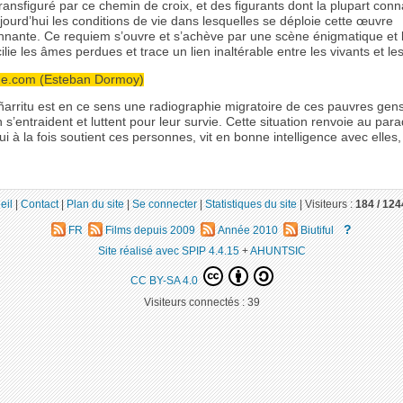
ansfiguré par ce chemin de croix, et des figurants dont la plupart conn
ourd’hui les conditions de vie dans lesquelles se déploie cette œuvre
nnante. Ce requiem s’ouvre et s’achève par une scène énigmatique et
ilie les âmes perdues et trace un lien inaltérable entre les vivants et le
ne.com (Esteban Dormoy)
Iñarritu est en ce sens une radiographie migratoire de ces pauvres gen
 s’entraident et luttent pour leur survie. Cette situation renvoie au par
ui à la fois soutient ces personnes, vit en bonne intelligence avec elles,
eil
|
Contact
|
Plan du site
|
Se connecter
|
Statistiques du site
|
Visiteurs :
184 /
124
?
FR
Films depuis 2009
Année 2010
Biutiful
Site réalisé avec SPIP 4.4.15
+
AHUNTSIC
CC BY-SA 4.0
Visiteurs connectés :
39