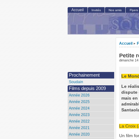
Accueil
Invités
Nos amis
Flyers
Accueil
F
>
Petite 
dimanche 14
Prochainement
Le Mond
Soudain
Le réali
Films depuis 2009
dispute 
Année 2026
mais en 
Année 2025
admirabl
Année 2024
Santaola
Année 2023
Année 2022
La Croix
Année 2021
Année 2020
Un film fo