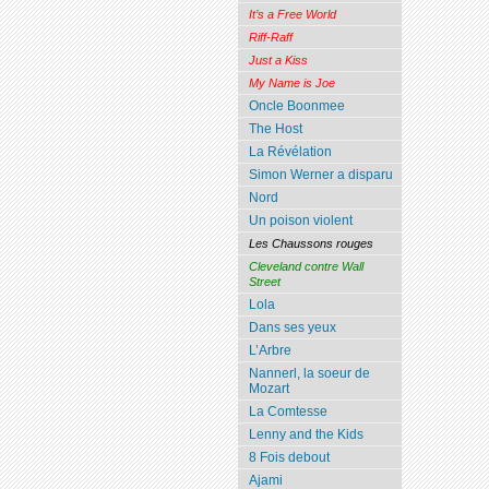
It’s a Free World
Riff-Raff
Just a Kiss
My Name is Joe
Oncle Boonmee
The Host
La Révélation
Simon Werner a disparu
Nord
Un poison violent
Les Chaussons rouges
Cleveland contre Wall
Street
Lola
Dans ses yeux
L’Arbre
Nannerl, la soeur de
Mozart
La Comtesse
Lenny and the Kids
8 Fois debout
Ajami