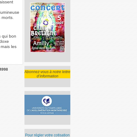
aissent
 lumineuse
s morts.
s qui bon
adoxe
 mais les
4998
Abonnez-vous à notre lettre
d’information
Pour régler votre cotisation