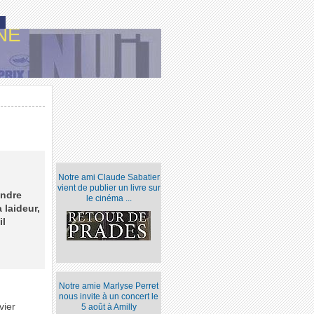
NE
Notre ami Claude Sabatier
vient de publier un livre sur
indre
le cinéma ...
 laideur,
il
Notre amie Marlyse Perret
nous invite à un concert le
vier
5 août à Amilly