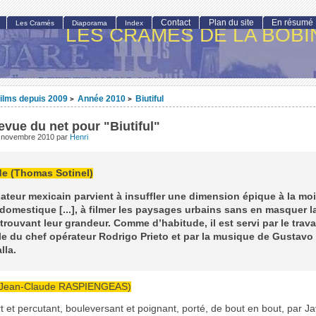
Contact
Plan du site
En résumé
Les Cramés
Diaporama
Index
LES CRAMÉS DE LA BOBI
ilms depuis 2009
Année 2010
Biutiful
>
>
revue du net pour "Biutiful"
 novembre 2010
par
Henri
e (Thomas Sotinel)
sateur mexicain parvient à insuffler une dimension épique à la mo
domestique [...], à filmer les paysages urbains sans en masquer la
trouvant leur grandeur. Comme d’habitude, il est servi par le trava
e du chef opérateur Rodrigo Prieto et par la musique de Gustavo
lla.
 (Jean-Claude RASPIENGEAS)
rt et percutant, bouleversant et poignant, porté, de bout en bout, par Ja