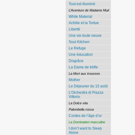
Tout est illuminé
L’Aventure de Madame Muir
White Material
Achille et la Tortue
Liberté
Une vie toute neuve
Soul Kitchen
Le Refuge
Une éducation
Disgrâce
La Dame de trèfle
La Mort aux trousses
Mother
Le Déjeuner du 15 août
L’Orchestra di Piazza
Vittorio
La Dolce vita
Palombella rossa
Contes de l’âge d’or
La Domination masculine
I don’t want to Sleep
Alone