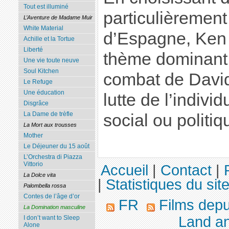
Tout est illuminé
particulièremen
L’Aventure de Madame Muir
White Material
d’Espagne, Ken 
Achille et la Tortue
Liberté
thème dominant d
Une vie toute neuve
Soul Kitchen
combat de David 
Le Refuge
Une éducation
lutte de l’indiv
Disgrâce
La Dame de trèfle
social ou politiq
La Mort aux trousses
Mother
Le Déjeuner du 15 août
L’Orchestra di Piazza
Vittorio
Accueil
|
Contact
|
La Dolce vita
|
Statistiques du sit
Palombella rossa
Contes de l’âge d’or
FR
Films dep
La Domination masculine
Land a
I don’t want to Sleep
Alone