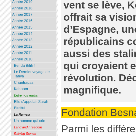
vent se lève, 
Année 2019
Année 2018
offrait sa visi
Année 2017
Année 2016
d’Espagne, un
Année 2015
Année 2014
républicains c
Année 2013
Année 2012
aussi des stal
Année 2011
Année 2010
qui croyaient e
Benda Bilili !
Le Dernier voyage de
révolution. Déc
Tanya
Chantrapas
magnifique.
Kaboom
Entre nos mains
Elle s’appelait Sarah
Biutiful
Fondation Besna
La Rumeur
Un homme qui crie
Parmi les différe
Land and Freedom
Raining Stones