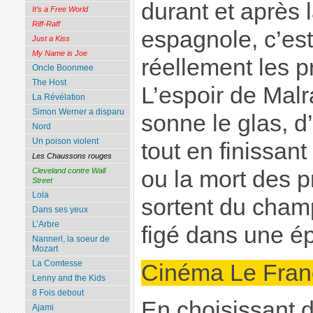
durant et après l
It’s a Free World
Riff-Raff
espagnole, c’est
Just a Kiss
My Name is Joe
réellement les 
Oncle Boonmee
The Host
L’espoir de Malr
La Révélation
Simon Werner a disparu
sonne le glas, 
Nord
Un poison violent
tout en finissan
Les Chaussons rouges
ou la mort des p
Cleveland contre Wall
Street
Lola
sortent du cham
Dans ses yeux
L’Arbre
figé dans une é
Nannerl, la soeur de
Mozart
La Comtesse
Cinéma Le Fran
Lenny and the Kids
8 Fois debout
En choisissant d
Ajami