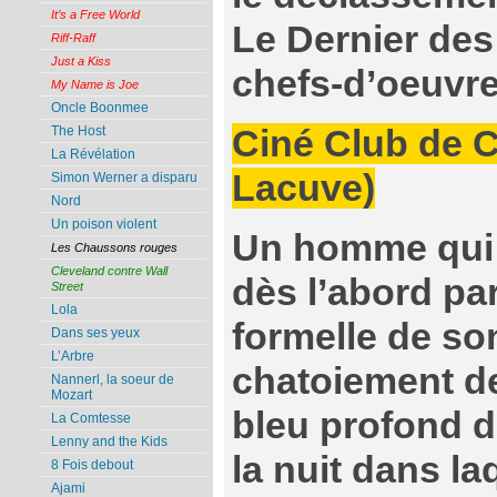
It’s a Free World
Le Dernier de
Riff-Raff
Just a Kiss
chefs-d’oeuvr
My Name is Joe
Oncle Boonmee
Ciné Club de 
The Host
La Révélation
Lacuve)
Simon Werner a disparu
Nord
Un poison violent
Un homme qui 
Les Chaussons rouges
Cleveland contre Wall
dès l’abord pa
Street
Lola
formelle de so
Dans ses yeux
L’Arbre
chatoiement de
Nannerl, la soeur de
Mozart
bleu profond de
La Comtesse
Lenny and the Kids
la nuit dans la
8 Fois debout
Ajami