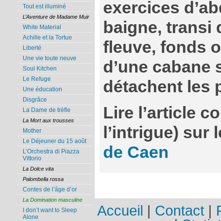
exercices d’a
Tout est illuminé
L’Aventure de Madame Muir
baigne, transi 
White Material
Achille et la Tortue
fleuve, fonds 
Liberté
Une vie toute neuve
d’une cabane s
Soul Kitchen
Le Refuge
détachent les
Une éducation
Disgrâce
Lire l’article 
La Dame de trèfle
La Mort aux trousses
l’intrigue) sur 
Mother
Le Déjeuner du 15 août
de Caen
L’Orchestra di Piazza
Vittorio
La Dolce vita
Palombella rossa
Contes de l’âge d’or
La Domination masculine
Accueil
|
Contact
|
I don’t want to Sleep
Alone