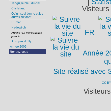
|
Statis
Tengri, le bleu du ciel
Visiteurs
City Island
Qu’un seul tienne et les
autres suivront
L’Enfer
Hadewijch
FR
Freaks : La Monstrueuse
parade
A propos d’Elly
Année 2009
Année 2
Rendez-vous
qu
Site réalisé avec 
CC BY
Visiteur