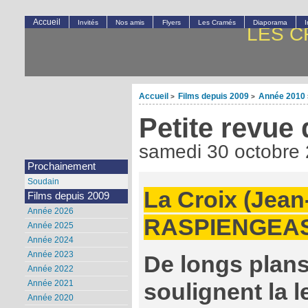
Accueil
Invités
Nos amis
Flyers
Les Cramés
Diaporama
LES C
Accueil
Films depuis 2009
Année 2010
>
>
Petite revue 
samedi 30 octobre
Prochainement
Soudain
La Croix (Jea
Films depuis 2009
Année 2026
RASPIENGEA
Année 2025
Année 2024
Année 2023
De longs plan
Année 2022
Année 2021
soulignent la 
Année 2020