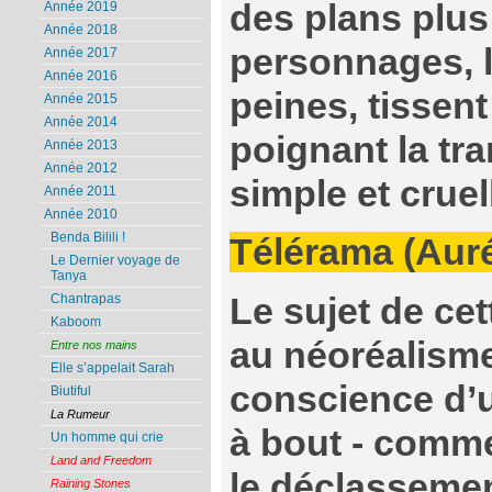
des plans plus
Année 2019
Année 2018
personnages, l
Année 2017
Année 2016
peines, tissent
Année 2015
Année 2014
poignant la tr
Année 2013
Année 2012
simple et cruel
Année 2011
Année 2010
Benda Bilili !
Télérama (Auré
Le Dernier voyage de
Tanya
Le sujet de ce
Chantrapas
Kaboom
au néoréalisme
Entre nos mains
Elle s’appelait Sarah
conscience d’
Biutiful
La Rumeur
à bout - comm
Un homme qui crie
Land and Freedom
le déclassemen
Raining Stones