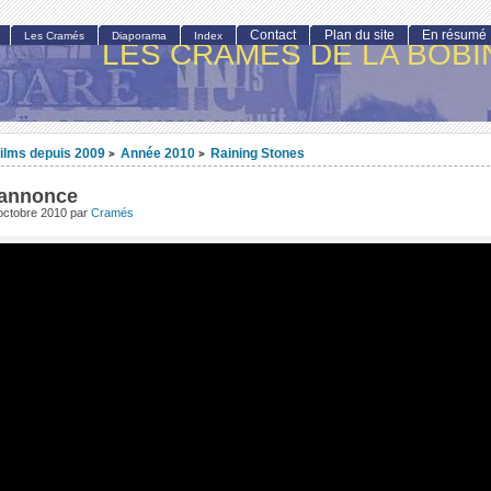
Contact
Plan du site
En résumé
Les Cramés
Diaporama
Index
LES CRAMÉS DE LA BOBI
ilms depuis 2009
Année 2010
Raining Stones
>
>
annonce
octobre 2010
par
Cramés