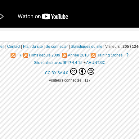
eil
|
Contact
|
Plan du site
|
Se connecter
|
Statistiques du site
|
Visiteurs :
205 /
124
?
FR
Films depuis 2009
Année 2010
Raining Stones
Site réalisé avec SPIP 4.4.15
+
AHUNTSIC
CC BY-SA 4.0
Visiteurs connectés :
117