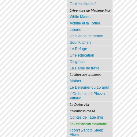
Tout est illuminé
L’Aventure de Madame Muir
White Material
Achille et la Tortue
Liberté
Une vie toute neuve
Soul Kitchen
Le Refuge
Une éducation
Disgrâce
La Dame de trèfle
La Mort aux trousses
Mother
Le Déjeuner du 15 août
L’Orchestra di Piazza
Vittorio
La Dolce vita
Palombella rossa
Contes de l’âge d’or
La Domination masculine
I don’t want to Sleep
Alone