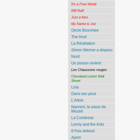
It’s a Free World
Riff-Raff
Just a Kiss
My Name is Joe
Oncle Boonmee
The Host
La Révélation
Simon Werner a disparu
Nord
Un poison violent
Les Chaussons rouges
Cleveland contre Wall
Street
Lola
Dans ses yeux
L’Arbre
Nannerl, la soeur de
Mozart
La Comtesse
Lenny and the Kids
8 Fois debout
Ajami