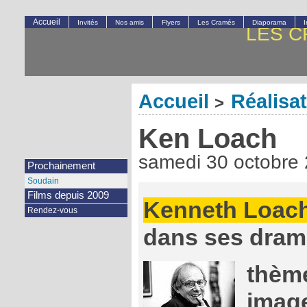
Accueil
Invités
Nos amis
Flyers
Les Cramés
Diaporama
LES C
Accueil
Réalisa
>
Ken Loach
samedi 30 octobre
Prochainement
Soudain
Films depuis 2009
Kenneth Loach
Rendez-vous
dans ses drame
thèm
image