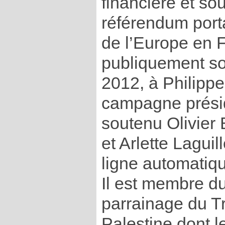
financière et sou
référendum porta
de l’Europe en F
publiquement so
2012, à Philippe
campagne présid
soutenu Olivier
et Arlette Lagui
ligne automatiq
Il est membre d
parrainage du Tr
Palestine dont l