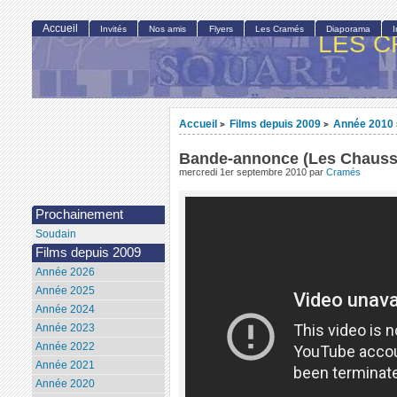
Accueil
Invités
Nos amis
Flyers
Les Cramés
Diaporama
LES C
Accueil
Films depuis 2009
Année 2010
>
>
Bande-annonce (Les Chauss
mercredi 1er septembre 2010
par
Cramés
Prochainement
Soudain
Films depuis 2009
Année 2026
Année 2025
Année 2024
Année 2023
Année 2022
Année 2021
Année 2020