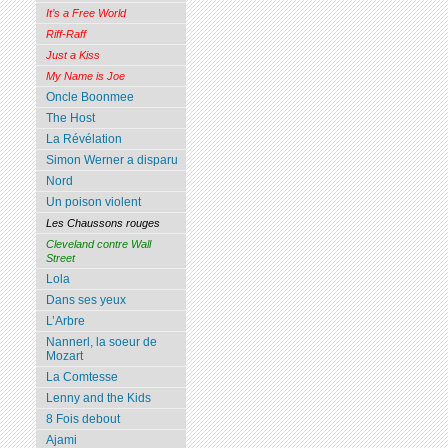
It’s a Free World
Riff-Raff
Just a Kiss
My Name is Joe
Oncle Boonmee
The Host
La Révélation
Simon Werner a disparu
Nord
Un poison violent
Les Chaussons rouges
Cleveland contre Wall
Street
Lola
Dans ses yeux
L’Arbre
Nannerl, la soeur de
Mozart
La Comtesse
Lenny and the Kids
8 Fois debout
Ajami