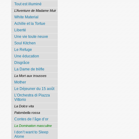
Tout est illuminé
L’Aventure de Madame Muir
White Material
Achille et la Tortue
Liberté
Une vie toute neuve
Soul Kitchen
Le Refuge
Une éducation
Disgrâce
La Dame de trèfle
La Mort aux trousses
Mother
Le Déjeuner du 15 août
L’Orchestra di Piazza
Vittorio
La Dolce vita
Palombella rossa
Contes de l’âge d’or
La Domination masculine
I don’t want to Sleep
Alone