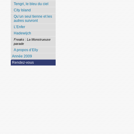
Tengri, le bleu du ciel
City Island
Qu’un seul tienne et les
autres suivront
L’Enfer
Hadewijch
Freaks : La Monstrueuse
parade
A propos d’Elly
Année 2009
Rendez-vous