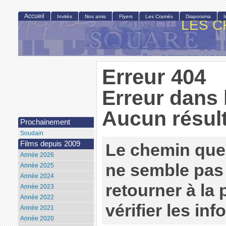
Accueil
Invités
Nos amis
Flyers
Les Cramés
Diaporama
LES C
Erreur 404
Erreur dans 
Aucun résult
Prochainement
Soudain
Films depuis 2009
Le chemin que
Année 2026
ne semble pas 
Année 2025
Année 2024
retourner à la
Année 2023
Année 2022
vérifier les in
Année 2021
Année 2020