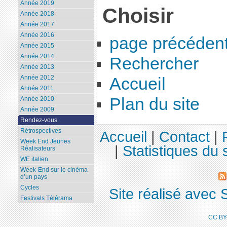
Année 2019
Choisir
Année 2018
Année 2017
Année 2016
page précéden
Année 2015
Année 2014
Rechercher
Année 2013
Année 2012
Accueil
Année 2011
Plan du site
Année 2010
Année 2009
Rendez-vous
Rétrospectives
Accueil
|
Contact
|
Week End Jeunes
|
Statistiques du s
Réalisateurs
WE italien
Week-End sur le cinéma
d’un pays
Cycles
Site réalisé avec 
Festivals Télérama
CC BY