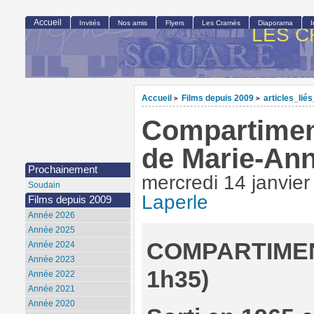
Accueil
Invités
Nos amis
Flyers
Les Cramés
Diaporama
LES C
Accueil
Films depuis 2009
articles_lié
>
>
Compartiment
de Marie-Ann
Prochainement
mercredi 14 janvie
Soudain
Laperle
Films depuis 2009
Année 2026
Année 2025
COMPARTIMEN
Année 2024
Année 2023
1h35)
Année 2022
Année 2021
Année 2020