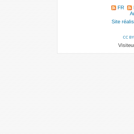
FR
An
Site réal
CC BY
Visite