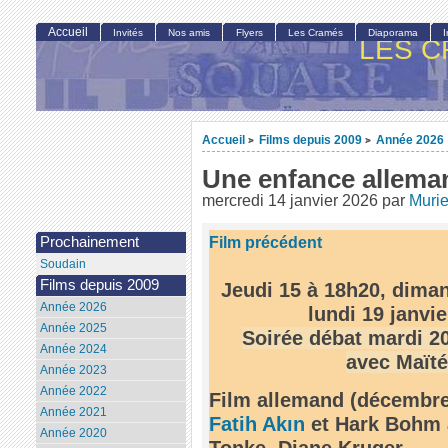
Accueil
Invités
Nos amis
Flyers
Les Cramés
Diaporama
LES C
Accueil
Films depuis 2009
Année 2026
>
>
Une enfance alleman
mercredi 14 janvier 2026
par
Murie
Film précédent
Prochainement
Soudain
Films depuis 2009
Jeudi 15 à 18h20, diman
Année 2026
lundi 19 janvi
Année 2025
Soirée débat mardi 20
Année 2024
avec Maïté
Année 2023
Année 2022
Film allemand (décembre
Année 2021
Fatih Akın
et Hark Bohm 
Année 2020
Tonke, Diane Kruger