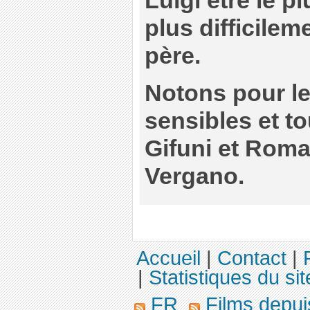
Luigi être le p
plus difficile
père.
Notons pour le
sensibles et t
Gifuni et Rom
Vergano.
Accueil
|
Contact
|
|
Statistiques du sit
FR
Films depu