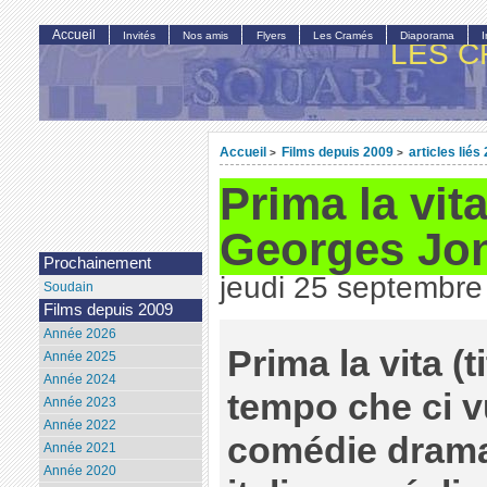
Accueil
Invités
Nos amis
Flyers
Les Cramés
Diaporama
LES C
Accueil
Films depuis 2009
articles liés
>
>
Prima la vita
Georges Jo
Prochainement
jeudi 25 septembre
Soudain
Films depuis 2009
Année 2026
Prima la vita
(ti
Année 2025
Année 2024
tempo che ci v
Année 2023
Année 2022
comédie drama
Année 2021
Année 2020