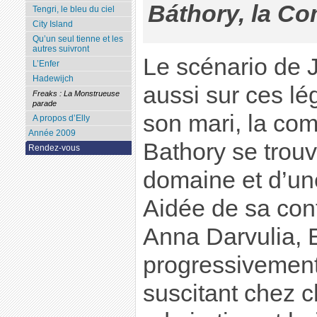
Báthory, la C
Tengri, le bleu du ciel
City Island
Qu’un seul tienne et les
autres suivront
Le scénario de 
L’Enfer
Hadewijch
aussi sur ces lé
Freaks : La Monstrueuse
parade
son mari, la co
A propos d’Elly
Année 2009
Bathory se trouv
Rendez-vous
domaine et d’un
Aidée de sa conf
Anna Darvulia, 
progressivement
suscitant chez c