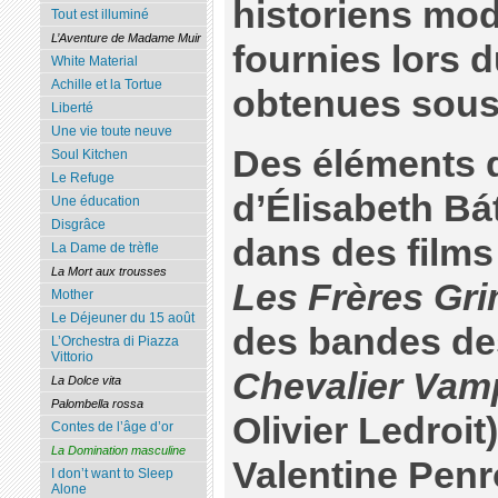
historiens mo
Tout est illuminé
L’Aventure de Madame Muir
fournies lors 
White Material
Achille et la Tortue
obtenues sous 
Liberté
Une vie toute neuve
Des éléments d
Soul Kitchen
Le Refuge
d’Élisabeth Bá
Une éducation
Disgrâce
dans des films 
La Dame de trèfle
La Mort aux trousses
Les Frères Gr
Mother
Le Déjeuner du 15 août
des bandes de
L’Orchestra di Piazza
Vittorio
Chevalier Vam
La Dolce vita
Palombella rossa
Olivier Ledroit)
Contes de l’âge d’or
La Domination masculine
Valentine Penr
I don’t want to Sleep
Alone