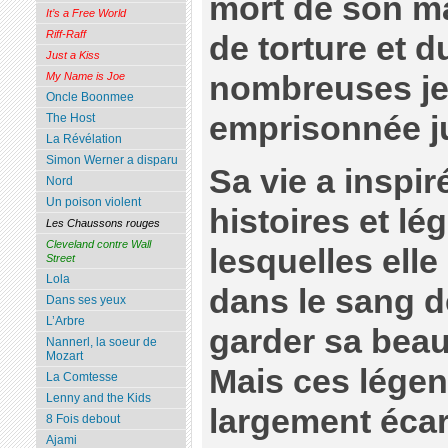
mort de son ma
It’s a Free World
Riff-Raff
de torture et 
Just a Kiss
nombreuses jeun
My Name is Joe
Oncle Boonmee
emprisonnée j
The Host
La Révélation
Simon Werner a disparu
Sa vie a inspi
Nord
Un poison violent
histoires et l
Les Chaussons rouges
Cleveland contre Wall
lesquelles elle
Street
Lola
dans le sang d
Dans ses yeux
L’Arbre
garder sa beau
Nannerl, la soeur de
Mozart
Mais ces légen
La Comtesse
Lenny and the Kids
largement écar
8 Fois debout
Ajami