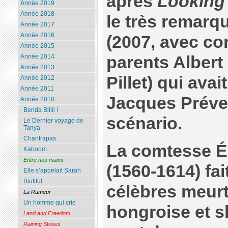
après
Looking
Année 2019
Année 2018
le très remarq
Année 2017
Année 2016
(2007, avec c
Année 2015
parents Albert
Année 2014
Année 2013
Pillet) qui avai
Année 2012
Année 2011
Jacques Préver
Année 2010
Benda Bilili !
scénario.
Le Dernier voyage de
Tanya
Chantrapas
La comtesse É
Kaboom
Entre nos mains
(1560-1614) fai
Elle s’appelait Sarah
Biutiful
célèbres meurtr
La Rumeur
Un homme qui crie
hongroise et s
Land and Freedom
Raining Stones