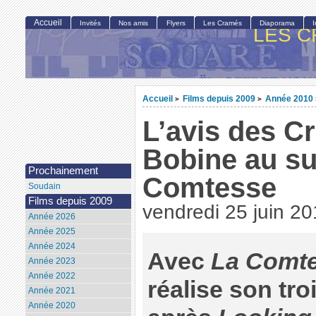
Accueil
Invités
Nos amis
Flyers
Les Cramés
Diaporama
LES C
Accueil
Films depuis 2009
Année 2010
>
>
L’avis des C
Bobine au su
Prochainement
Comtesse
Soudain
Films depuis 2009
vendredi 25 juin 2
Année 2026
Année 2025
Année 2024
Avec
La Comt
Année 2023
Année 2022
réalise son tr
Année 2021
Année 2020