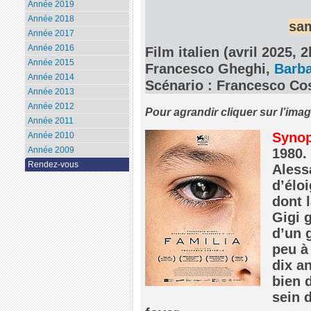
Année 2019
Année 2018
sam
Année 2017
Année 2016
Film italien (avril 2025,
Année 2015
Francesco Gheghi,
Barba
Année 2014
Scénario : Francesco Cos
Année 2013
Année 2012
Pour agrandir cliquer sur l’ima
Année 2011
Synop
Année 2010
Année 2009
1980. 
Rendez-vous
Aless
d’élo
dont 
Gigi 
d’un 
peu à
dix a
bien 
sein 