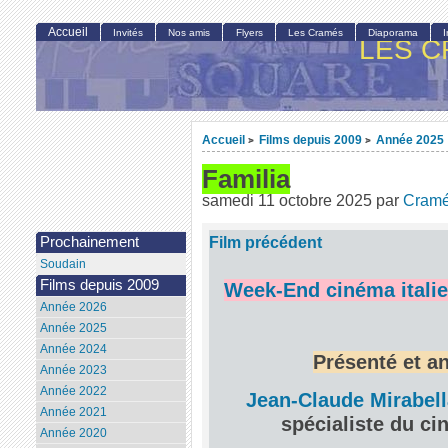
Accueil
Invités
Nos amis
Flyers
Les Cramés
Diaporama
LES C
Accueil
Films depuis 2009
Année 2025
>
>
Familia
samedi 11 octobre 2025
par
Cram
Film précédent
Prochainement
Soudain
Films depuis 2009
Week-End cinéma italie
Année 2026
Année 2025
Année 2024
Présenté et a
Année 2023
Année 2022
Jean-Claude Mirabell
Année 2021
spécialiste du ci
Année 2020