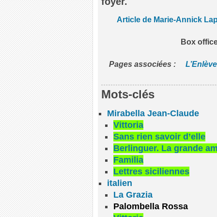
foyer.
Article de Marie-Annick Lap
Box offic
Pages associées :
L’Enlèv
Mots-clés
Mirabella Jean-Claude
Vittoria
Sans rien savoir d’elle
Berlinguer. La grande a
Familia
Lettres siciliennes
italien
La Grazia
Palombella Rossa