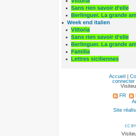
Vittoria
Sans rien savoir d’elle
Berlinguer. La grande a
Week end italien
Vittoria
Sans rien savoir d’elle
Berlinguer. La grande a
Familia
Lettres siciliennes
Accueil
|
Co
connecter
Visite
FR
An
Site réal
CC BY
Visite